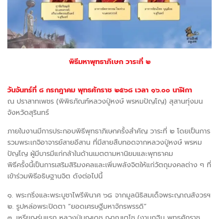
พิธีมหาพุทธาภิเษก วาระที่ ๒
วันจันทร์ที่ ๘ กรกฎาคม พุทธศักราช ๒๕๖๘
เวลา ๑๖.๐๐ นาฬิกา
ณ ปราสาทเพชร (พิพิธภัณฑ์หลวงปู่หงษ์ พรหมปัญโญ) สุสานทุ่งมน
จังหวัดสุรินทร์
ภายในงานมีการประกอบพิธีพุทธาภิเษกครั้งสำคัญ วาระที่ ๒ โดยเป็นการ
รวมพระเกจิอาจารย์สายอีสาน ที่มีสายสืบทอดจากหลวงปู่หงษ์ พรหม
ปัญโญ ผู้มีบารมีแก่กล้าในด้านเมตตามหานิยมและพุทธาคม
พิธีครั้งนี้เป็นการเสริมสิริมงคลและเพิ่มพลังจิตให้แก่วัตถุมงคลต่าง ๆ ที่
เข้าร่วมพิธีอธิษฐานจิต ดังต่อไปนี้
๑. พระกริ่งและพระบูชาไพรีพินาศ ๖๘ จากมูลนิธิสมเด็จพระญาณสังวรฯ
๒. รูปหล่อพระปิดตา “ยอดเศรษฐีมหาจักรพรรดิ”
๓. เหรียญรุ่นแรก หลวงปู่บุญเดช ญาณเตโช (งานกฐิน พุทธศักราช