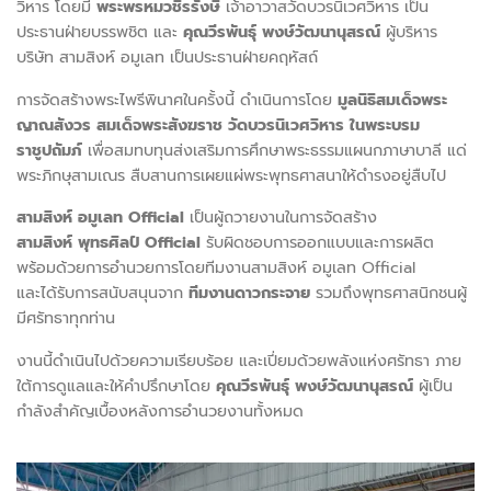
วิหาร โดยมี
พระพรหมวชิรรังษี
เจ้าอาวาสวัดบวรนิเวศวิหาร เป็น
ประธานฝ่ายบรรพชิต และ
คุณวีรพันธุ์ พงษ์วัฒนานุสรณ์
ผู้บริหาร
บริษัท สามสิงห์ อมูเลท เป็นประธานฝ่ายคฤหัสถ์
การจัดสร้างพระไพรีพินาศในครั้งนี้ ดำเนินการโดย
มูลนิธิสมเด็จพระ
ญาณสังวร สมเด็จพระสังฆราช วัดบวรนิเวศวิหาร ในพระบรม
ราชูปถัมภ์
เพื่อสมทบทุนส่งเสริมการศึกษาพระธรรมแผนกภาษาบาลี แด่
พระภิกษุสามเณร สืบสานการเผยแผ่พระพุทธศาสนาให้ดำรงอยู่สืบไป
สามสิงห์ อมูเลท Official
เป็นผู้ถวายงานในการจัดสร้าง
สามสิงห์ พุทธศิลป์ Official
รับผิดชอบการออกแบบและการผลิต
พร้อมด้วยการอำนวยการโดยทีมงานสามสิงห์ อมูเลท Official
และได้รับการสนับสนุนจาก
ทีมงานดาวกระจาย
รวมถึงพุทธศาสนิกชนผู้
มีศรัทธาทุกท่าน
งานนี้ดำเนินไปด้วยความเรียบร้อย และเปี่ยมด้วยพลังแห่งศรัทธา ภาย
ใต้การดูแลและให้คำปรึกษาโดย
คุณวีรพันธุ์ พงษ์วัฒนานุสรณ์
ผู้เป็น
กำลังสำคัญเบื้องหลังการอำนวยงานทั้งหมด