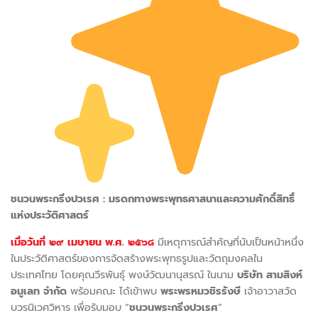
ชนวนพระกริ่งปวเรศ : มรดกทางพระพุทธศาสนาและความศักดิ์สิทธิ์
แห่งประวัติศาสตร์
เมื่อวันที่ ๒๙ เมษายน พ.ศ. ๒๕๖๘
มีเหตุการณ์สำคัญที่นับเป็นหน้าหนึ่ง
ในประวัติศาสตร์ของการจัดสร้างพระพุทธรูปและวัตถุมงคลใน
ประเทศไทย โดยคุณวีรพันธุ์ พงษ์วัฒนานุสรณ์ ในนาม
บริษัท สามสิงห์
อมูเลท จำกัด
พร้อมคณะ ได้เข้าพบ
พระพรหมวชิรรังษี
เจ้าอาวาสวัด
บวรนิเวศวิหาร เพื่อรับมอบ “
ชนวนพระกริ่งปวเรศ
”