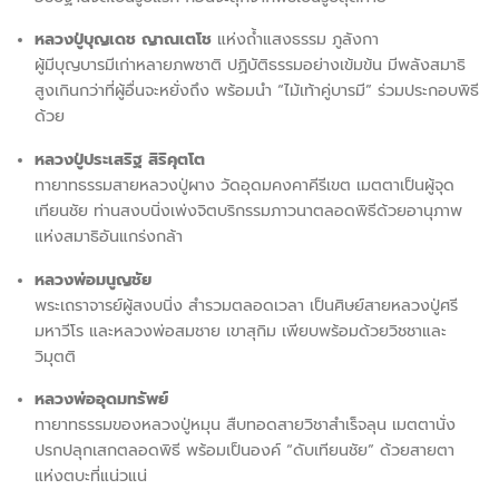
หลวงปู่บุญเดช ญาณเตโช
แห่งถ้ำแสงธรรม ภูลังกา
ผู้มีบุญบารมีเก่าหลายภพชาติ ปฏิบัติธรรมอย่างเข้มข้น มีพลังสมาธิ
สูงเกินกว่าที่ผู้อื่นจะหยั่งถึง พร้อมนำ “ไม้เท้าคู่บารมี” ร่วมประกอบพิธี
ด้วย
หลวงปู่ประเสริฐ สิริคุตโต
ทายาทธรรมสายหลวงปู่ผาง วัดอุดมคงคาคีรีเขต เมตตาเป็นผู้จุด
เทียนชัย ท่านสงบนิ่งเพ่งจิตบริกรรมภาวนาตลอดพิธีด้วยอานุภาพ
แห่งสมาธิอันแกร่งกล้า
หลวงพ่อมนูญชัย
พระเถราจารย์ผู้สงบนิ่ง สำรวมตลอดเวลา เป็นศิษย์สายหลวงปู่ศรี
มหาวีโร และหลวงพ่อสมชาย เขาสุกิม เพียบพร้อมด้วยวิชชาและ
วิมุตติ
หลวงพ่ออุดมทรัพย์
ทายาทธรรมของหลวงปู่หมุน สืบทอดสายวิชาสำเร็จลุน เมตตานั่ง
ปรกปลุกเสกตลอดพิธี พร้อมเป็นองค์ “ดับเทียนชัย” ด้วยสายตา
แห่งตบะที่แน่วแน่