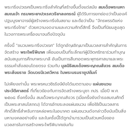
พระกริ่งปวเรศเป็นพระกริ่งสำคัญที่สร้างขึ้นตั้งแต่สมัย
สมเด็จพระมหา
สมณเจ้า กรมพระยาปวเรศวริยาลงกรณ์
ผู้ได้รับการยกย่องว่าเป็นองค์
ปฐมบูรพาจารย์ผู้สร้างพระกริ่งในสยาม และถือว่าเป็น “จักรพรรดิแห่ง
พระกริ่งไทย” ด้วยความงดงามและความศักดิ์สิทธิ์ จึงเป็นที่นิยมสูงสุด
ในวงการพระเครื่องมาจนถึงปัจจุบัน
ครั้งนี้ “ชนวนพระกริ่งปวเรศ” ได้ถูกอัญเชิญมาเป็นมวลสารสำคัญในการ
จัดสร้าง
พระไพรีพินาศ
เพื่อมอบเป็นที่ระลึกแก่ผู้มีจิตศรัทธาร่วมทำบุญ
สนับสนุนการศึกษาพระบาลี อันเป็นการสืบทอดพระพุทธศาสนาและพระ
ธรรมคำสั่งสอนโดยตรง ร่วมกับ
มูลนิธิสมเด็จพระญาณสังวร สมเด็จ
พระสังฆราช วัดบวรนิเวศวิหาร ในพระบรมราชูปถัมภ์
ไม่เพียงเท่านั้น พระพรหมวชิรรังษียังได้เมตตามอบ
แผ่นชนวน
ประวัติศาสตร์
ที่เกี่ยวข้องกับการจัดสร้างพระบูชา ภปร. เมื่อปี พ.ศ.
๒๕๐๘ ซึ่งครั้งนั้น สมเด็จพระญาณสังวร (เมื่อครั้งยังดำรงสมณศักดิ์
เป็นพระสาสนโสภณ) ได้จารอักขระลงแผ่นชนวน เพื่อใช้เป็นมวลสาร
ศักดิ์สิทธิ์สำหรับการหล่อพระในอนาคต แผ่นชนวนดังกล่าวจึงนับเป็นสิ่ง
มหามงคลอย่างยิ่ง และในครั้งนี้ได้ถูกนำมารวมเป็นส่วนหนึ่งของ
มวลสารในการสร้างพระไพรีพินาศเช่นกัน