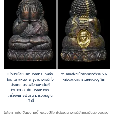
เนื้อนวะโลหะมหามวลสาร เทหล่อ
ด้านหลังฝังเม็ดยาทองคำ96.5%
โบราณ แผ่นจารครูบาอาจารย์ทั่ว
หลังเมตตาจารโดยหลวงปู่ศิลา
ประเทศ สรรพวิชามหายันต์
ร่วม1000แผ่น มวลสารพระ
เครื่องหลายพันรุ่น มารวมอยู่ใน
เนื้อนี้
ในโอกาสอันเป็นมงคลนี้ หลวงปู่ศิลาได้เมตตาจารย์อักขระยันต์ลงบนรูป