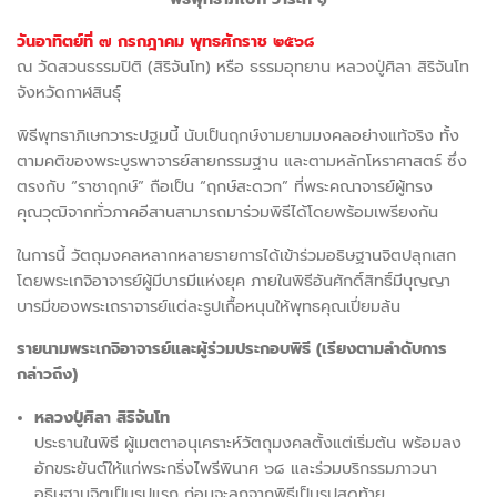
วันอาทิตย์ที่ ๗ กรกฎาคม พุทธศักราช ๒๕๖๘
ณ วัดสวนธรรมปิติ (สิริจันโท) หรือ ธรรมอุทยาน หลวงปู่ศิลา สิริจันโท
จังหวัดกาฬสินธุ์
พิธีพุทธาภิเษกวาระปฐมนี้ นับเป็นฤกษ์งามยามมงคลอย่างแท้จริง ทั้ง
ตามคติของพระบูรพาจารย์สายกรรมฐาน และตามหลักโหราศาสตร์ ซึ่ง
ตรงกับ “ราชาฤกษ์” ถือเป็น “ฤกษ์สะดวก” ที่พระคณาจารย์ผู้ทรง
คุณวุฒิจากทั่วภาคอีสานสามารถมาร่วมพิธีได้โดยพร้อมเพรียงกัน
ในการนี้ วัตถุมงคลหลากหลายรายการได้เข้าร่วมอธิษฐานจิตปลุกเสก
โดยพระเกจิอาจารย์ผู้มีบารมีแห่งยุค ภายในพิธีอันศักดิ์สิทธิ์มีบุญญา
บารมีของพระเถราจารย์แต่ละรูปเกื้อหนุนให้พุทธคุณเปี่ยมล้น
รายนามพระเกจิอาจารย์และผู้ร่วมประกอบพิธี (เรียงตามลำดับการ
กล่าวถึง)
หลวงปู่ศิลา สิริจันโท
ประธานในพิธี ผู้เมตตาอนุเคราะห์วัตถุมงคลตั้งแต่เริ่มต้น พร้อมลง
อักขระยันต์ให้แก่พระกริ่งไพรีพินาศ ๖๘ และร่วมบริกรรมภาวนา
อธิษฐานจิตเป็นรูปแรก ก่อนจะลุกจากพิธีเป็นรูปสุดท้าย