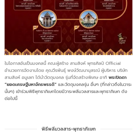
ในโอกาสอันเป็นมงคลนี้ คณะผู้สร้าง
สามสิงห์ พุทธศิลป์ Official
อำนวยการจัดงานโดย คุณวีรพันธุ์ พงษ์วัฒนานุสรณ์ ผู้บริหาร บริษัท
สามสิงห์ อมูเลท ได้นำวัตถุมงคล รุ่นที่จัดสร้างพิเศษ อาทิ
พระปิดตา
“ยอดเศรษฐีมหาจักรพรรดิ”
และวัตถุมงคลรุ่น อื่นๆ (ที่กล่าวถึงในวาระ
นั้นๆ) เข้าร่วมพิธีพุทธาภิเษกโดยมีวาระพลีมวลสารและพุทธาภิเษก ดัง
ต่อไปนี้
พิธีพลีมวลสาร-พุทธาภิเษก