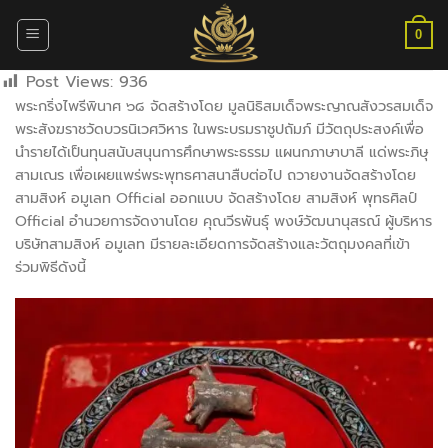
ข้าม
ไป
0
ยัง
Post Views:
936
เนื้อหา
พระกริ่งไพรีพินาศ ๖๘ จัดสร้างโดย
มูลนิธิสมเด็จพระญาณสังวรสมเด็จ
พระสังฆราชวัดบวรนิเวศวิหาร ในพระบรมราชูปถัมภ์
มีวัตถุประสงค์เพื่อ
นำรายได้เป็นทุนสนับสนุนการศึกษาพระธรรม แผนกภาษาบาลี แด่พระภิษุ
สามเณร เพื่อเผยแพร่พระพุทธศาสนาสืบต่อไป ถวายงานจัดสร้างโดย
สามสิงห์ อมูเลท Official
ออกแบบ จัดสร้างโดย
สามสิงห์ พุทธศิลป์
Official
อำนวยการจัดงานโดย คุณวีรพันธุ์ พงษ์วัฒนานุสรณ์ ผู้บริหาร
บริษัทสามสิงห์ อมูเลท มีรายละเอียดการจัดสร้างและวัตถุมงคลที่เข้า
ร่วมพิธีดังนี้