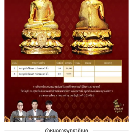
กำหนดการพุทธาภิเษก