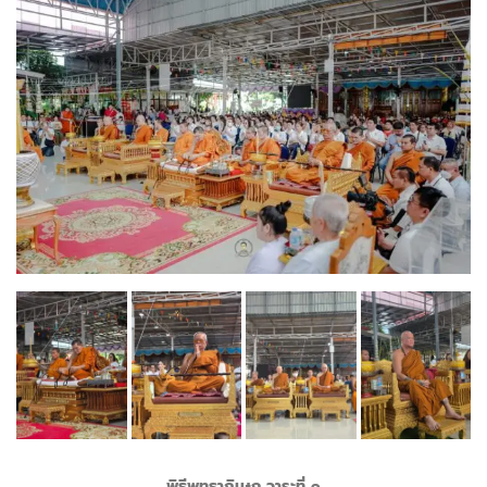
พิธีพุทธาภิเษก วาระที่ ๑