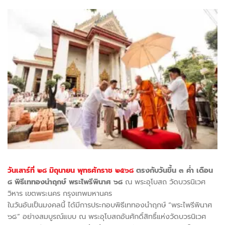
วันเสาร์ที่ ๒๘ มิถุนายน พุทธศักราช ๒๕๖๘
ตรงกับวันขึ้น ๓ ค่ำ เดือน
๘ พิธีเททองนำฤกษ์ พระไพรีพินาศ ๖๘
ณ พระอุโบสถ วัดบวรนิเวศ
วิหาร เขตพระนคร กรุงเทพมหานคร
ในวันอันเป็นมงคลนี้ ได้มีการประกอบพิธีเททองนำฤกษ์ “พระไพรีพินาศ
๖๘” อย่างสมบูรณ์แบบ ณ พระอุโบสถอันศักดิ์สิทธิ์แห่งวัดบวรนิเวศ