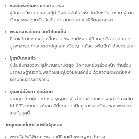
หลวงพ่อกัณหา
แห่งบ้านแพง
ผู้สืบสายวิชาจากหลวงปู่คำสิงห์ สุภัทโธ แห่งวัดสิงหารินทาราม ผู้มาก
ด้วยสรรพเวทย์อันเร้นลับ สำรวมถ่อมตนในพิธีตลอดเวลา
พระอาจารย์แดง วัดป่าโนนเค็ง
ศิษย์แท้สายหลวงปู่เกลี้ยง และหลวงปู่หงษ์ ผู้สืบทอดวิชาปรอทจาก
บูรพาจารย์ ท่านเมตตาปลุกเสกเหรียญ “แก้วสารพัดนึก” ด้วยตนเอง
ปู่ฤาษีเกศแก้ว
ผู้เร้นลับทรงวิชา ผู้มีฌานสมาบัติสูง มีญาณหยั่งรู้ล่วงหน้า ท่านร่วม
ปรกอธิษฐานจิตในพิธีด้วยเหตุปัจจัยอันลึกซึ้ง ด้วยจิตเมตตาต่อสห
ธรรมิกในวาระเดียวกัน
คุณแม่ชีจันทา ฤกษ์ยาม
มหาอุบาสิกาผู้มากด้วยบุญญาบารมี อำนาจจิตอันแกร่งกล้า รู้วาระจิต
ได้ มีอิริยาบถการเข้าสมาธิที่งดงาม เป็นศูนย์รวมศรัทธาของพระมหา
เถระในยุคนี้
วัตถุมงคลที่เข้าร่วมพิธีปลุกเสก
พระกริ่งไพรีพินาศ ๖๘ มูลนิธิสมเด็จพระญาณสังวรฯ