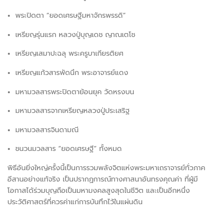
พระปิดตา “ยอดเศรษฐีมหาจักรพรรดิ”
เหรียญรุ่นแรก หลวงปู่บุญเดช ญาณเตโช
เหรียญเสมาปะฉลุ พระครูบาเกียรติยศ
เหรียญแก้วสารพัดนึก พระอาจารย์แดง
มหามวลสารพระปิดตาย้อนยุค วัดหรงบน
มหามวลสารจากเหรียญหลวงปู่ประเสริฐ
มหามวลสารจินดามณี
ชนวนมวลสาร “ยอดเศรษฐี” ทั้งหมด
พิธีอันยิ่งใหญ่ครั้งนี้เป็นการรวมพลังจิตแห่งพระมหาเถราจารย์ทั่วภาค
อีสานอย่างแท้จริง เป็นปรากฏการณ์ทางศาสนาอันทรงคุณค่า ที่ผู้มี
โอกาสได้ร่วมบุญถือเป็นมหามงคลสูงสุดในชีวิต และเป็นอีกหนึ่ง
ประวัติศาสตร์ที่ควรค่าแก่การบันทึกไว้ในแผ่นดิน