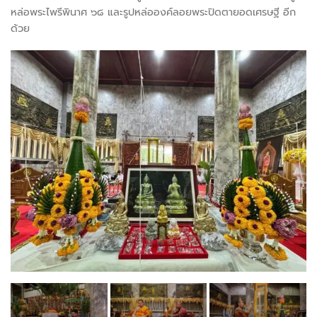
หล่อพระไพรีพินาศ ๖๘ และรูปหล่อองค์ลอยพระปิดตายอดเศรษฐี อีก
ด้วย