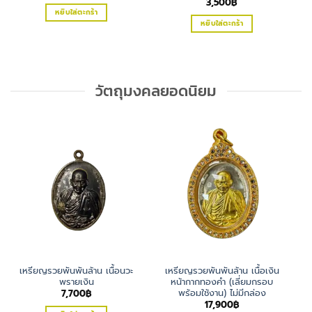
3,500
฿
was:
is:
หยิบใส่ตะกร้า
6,900฿.
4,500฿.
หยิบใส่ตะกร้า
วัตถุมงคลยอดนิยม
-
เหรียญรวยพันพันล้าน เนื้อนวะ
เหรียญรวยพันพันล้าน เนื้อเงิน
พรายเงิน
หน้ากากทองคำ (เลี่ยมกรอบ
พร้อมใช้งาน) ไม่มีกล่อง
7,700
฿
17,900
฿