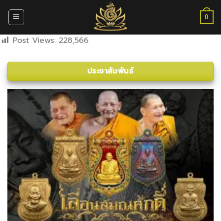
ข้าม
ไป
0
ยัง
Post Views:
228,566
เนื้อหา
ประชาสัมพันธ์