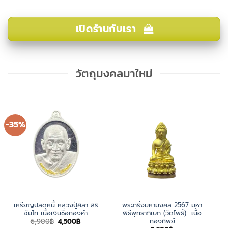
เปิดร้านกับเรา
วัตถุมงคลมาใหม่
-35%
เหรียญปลดหนี้ หลวงปู่ศิลา สิริ
พระกริ่งมหามงคล 2567 มหา
จันโท เนื้อเงินชื่อทองคำ
พิธีพุทธาภิเษก (วัดโพธิ์) เนื้อ
ทองทิพย์
Original
Current
6,900
฿
4,500
฿
price
price