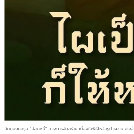
วัตถุมงคลรุ่น “ปลดหนี้” วาระการจัดสร้าง เนื่องในพิธีไหว้ครูปาธยาย ประ