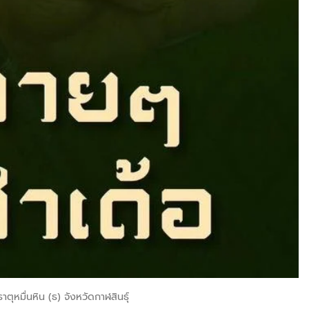
ตุหมื่นหิน (ธ) จังหวัดกาฬสินธุ์