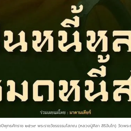
จำปีพุทธศักราช ๒๕๖๙ พระราชวัชรธรรมโสภณ (หลวงปู่ศิลา สิริจันโท) วัดพระธา