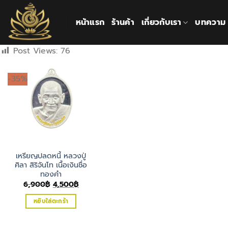
ข้าม
ไป
หน้าแรก
ร้านค้า
เกี่ยวกับเรา
บทความ
ยัง
เนื้อหา
Post Views:
76
-35%
เหรียญปลดหนี้ หลวงปู่
ศิลา สิริจันโท เนื้อเงินชื่อ
ทองคำ
Original
Current
6,900
฿
4,500
฿
price
price
was:
is:
หยิบใส่ตะกร้า
6,900฿.
4,500฿.