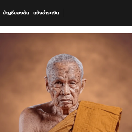
บัญชีของฉัน
แจ้งชำระเงิน