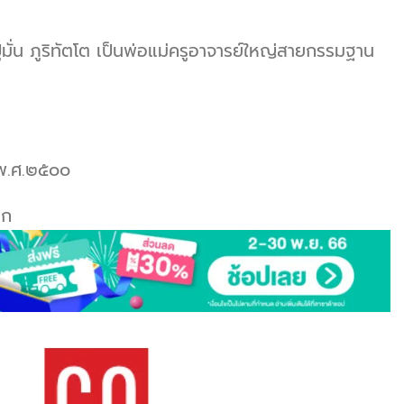
ั่น ภูริทัตโต เป็นพ่อแม่ครูอาจารย์ใหญ่สายกรรมฐาน
ปีพ.ศ.๒๕๐๐
อก