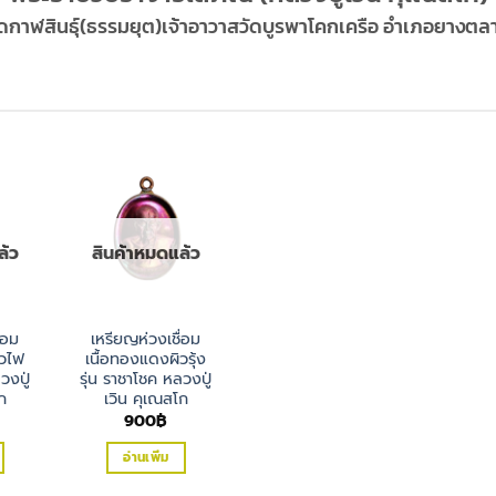
ดกาฬสินธุ์(ธรรมยุต)เจ้าอาวาสวัดบูรพาโคกเครือ อำเภอยางตลา
ล้ว
สินค้าหมดแล้ว
่อม
เหรียญห่วงเชื่อม
ิวไฟ
เนื้อทองแดงผิวรุ้ง
วงปู่
รุ่น ราชาโชค หลวงปู่
ก
เวิน คุเณสโก
900
฿
อ่านเพิ่ม