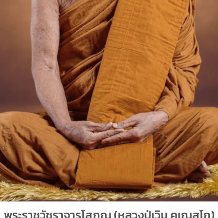
พระราชวัชราจารโสภณ
(หลวงปู่เวิน คุเณสโก)