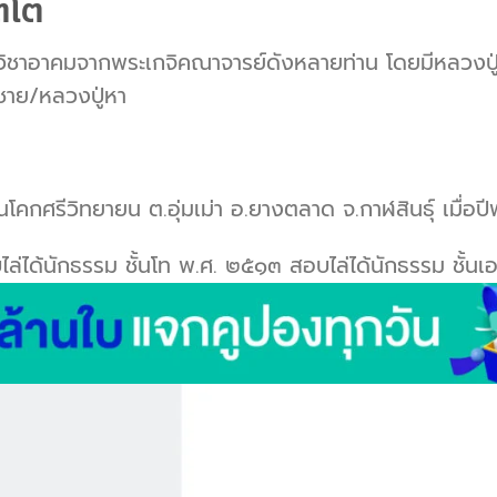
ตโต
วิชาอาคมจากพระเกจิคณาจารย์ดังหลายท่าน โดยมีหลวงปู่ม
มชาย/หลวงปู่หา
ยนโคกศรีวิทยายน ต.อุ่มเม่า อ.ยางตลาด จ.กาฬสินธุ์ เมื่อ
ล่ได้นักธรรม ชั้นโท พ.ศ. ๒๕๑๓ สอบไล่ได้นักธรรม ชั้นเ