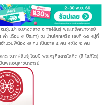
.อุ่มเม่า อ.ยางตลาด จ.กาฬสินธุ์ พระเกจิคณาจารย์
 ค่ำ เดือน ๙ ปีระกา) ณ บ้านโคกเครือ เลขที่ ๑๔ หมู่ที่
ในจำนวนพี่น้อง ๗ คน เป็นชาย ๕ คน หญิง ๒ คน
าด จ.กาฬสินธุ์ โดยมี พระครูศีลสารโสภิต (สี โสภิโต)
เป็นพระอนุสาวนาจารย์