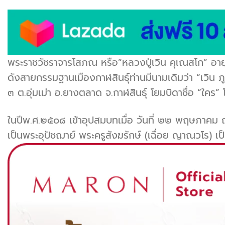
พระราชวัชราจารโสภณ
หรือ”หลวงปู่เวิน คุเณสโก” อา
ดังสายกรรมฐานเมืองกาฬสินธุ์
ท่านมีนามเดิมว่า “เวิน 
๓ ต.อุ่มเม่า อ.ยางตลาด จ.กาฬสินธุ์ โยมบิดาชื่อ “ใคร” 
ในปีพ.ศ.๒๕๐๘ เข้าอุปสมบทเมื่อ วันที่ ๒๒ พฤษภาคม ณ ว
เป็นพระอุปัชฌาย์ พระครูสังฆรักษ์ (เฉื่อย ญาณวโร) 