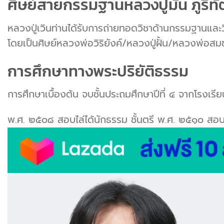
ศิษย์สายกรรมฐานหลวงปู่มั่น ภูริทั
หลวงปู่เวินท่านได้รับการถ่ายทอดวิชาด้านกรรมฐานและ
โดยเป็น
ศิษย์หลวงพ่อวิริยังค์/หลวงปู่ฝั้น/หลวงพ่อส
การศึกษาทางพระปริยัติธรรม
การศึกษาเบื้องต้น จบชั้นประถมศึกษาปีที่ ๔ จากโรงเรี
พ.ศ. ๒๕๐๘ สอบไล่ได้นักธรรม ชั้นตรี พ.ศ. ๒๕๑๐ สอบไ