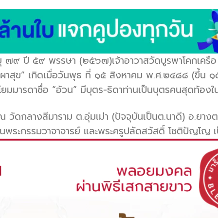
ยุ ๗๙ ปี ๕๙ พรรษา (๒๕๖๗)เจ้าอาวาสวัดบูรพาโคกเครือ ต
ภูผาสุข” เกิดเมื่อวันพุธ ที่ ๑๕ สิงหาคม พ.ศ.๒๔๘๘ (ขึ้น ๑๕
โยมมารดาชื่อ “อ้วน” มีบุตร-ธิดา
ท่านเป็นบุตรคนสุดท้อง
ัดกลางสีมาราม ต.อุ่มเม่า (ปัจจุบันเป็นต.นาดี) อ.ยางตล
เป็นพระกรรมวาจาจารย์ และพระครูปลัดสวัสดิ์ โชติปัญโญ 