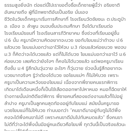
ธรรมสูงยิ่งนัก ต่อแต่นี้ไปเราขอตั้งชื่อเด็กชายผู้นี้ว่า อริยชาติ
อันหมายถึง ผู้ที่มีภพชาติอันเป็นอริย นั่นเอง
ชีวิตในวัยเด็กครูบาเริ่มการศึกษาที่ โรงเรียนวัดชัยชนะ ต.ประตูป่า
อ. เมือง จ. ลำพูน จนจบชั้นประถมศึกษา จึงได้มาเรียนต่อ
โรงเรียนมัธยมที่ โรงเรียนสารภีวิทยาคม ซึ่งช่วงที่เรียนอยู่ชั้น
ป.6 นั้น ครูบามีความคิดอยากจะบวช ขอกับโยมแม่ว่าถ้าจบ ป.6
แล้วบวช โยมแม่บอกว่าเอาไว้ให้จบ ม.3 ก่อนแล้วค่อยบวช พอจบ
ม.3 ก็คิดว่าจะได้บวชแล้ว แต่ก็ไม่ได้บวช โยมแม่บอกว่าเอาไว้ ม.6
ค่อยบวช เลยคิดว่ายังไงๆ ก็คงไม่ได้บวชแล้ว แต่พอครูบาเรียน
ถึงชั้น ม.4 รู้สึกมันวุ่นวาย อะไรๆ ก็วุ่นวาย ช่วงนั้นรู้สึกอยากจะ
บวชมากจริงๆ รู้ว่าต้องได้บวช ขอโยมแม่ๆ ก็ไม่ให้บวช เพราะ
ครูบาเป็นความหวังของโยมแม่ เนื่องจากพี่ชายคนแรกพิการ
เกิดมาได้เดือนหนึ่งก็เป็นไข้เลือดออกพาไปหาหมอ หมอก็ฉีดยาให้
ร่างกายนั้นปกติดีแต่พิการ พี่ชายคนที่สองแต่งงานแล้วก็ไปอยู่
ลำปาง ครูบาเป็นลูกคนสุดท้องอยู่กับโยมแม่ สมัยนั้นครูบาขอ
บวชโยมแม่ก็ไม่ให้บวช ท่านบอกว่า “คนขาดีมาอยู่กับกูไม่ได้พึ่ง
คงจะได้พึ่งคนขาไม่ดี เพราะคนขาดีมันไปกันหมดแล้ว” ซึ่งคนขา
ไม่ดีที่ว่าจะได้พึ่งนั้นมีอยู่คนเดียวคือโยมพี่ ทุกวันนี้เป็นจริงแล้วนะ