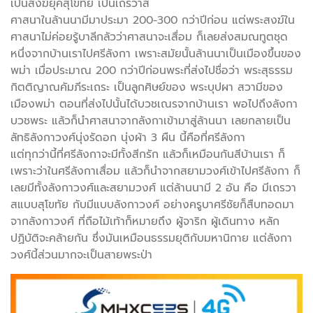
เป็นสงฆ์ยุคสุโขทัย เป็นเถรวาส
ศาสนาในล้านนามีมาประมา 200-300 กว่าปีก่อน แต่พระสงฆ์ใน
ศาสนาไม่ค่อยรู้บาลีกลัวว่าศาสนาจะเสื่อม ก็เลยส่งสมณทูตชุด
หนึ่งจากบ้านเราไปศรีลังกา เพราะสมัยนั้นล้านนาเป็นเมืองขึ้นของ
พม่า เมื่อประมาณ 200 กว่าปีก่อนพระที่ส่งไปชื่อว่า พระสุธรรม
กิตติญาณคัมภีระเถระ เป็นลูกศิษย์ของ พระบุปผา สวามีของ
เมืองพม่า ตอนที่ส่งไปนั้นได้บวชเณรจากบ้านเรา พอไปถึงลังกา
บวชพระ แล้วก็นำศาสนาจากลังกาเข้ามาสู่ล้านนา เลยกลายเป็น
ลัทธิลังกาวงศ์นุ่งรัดอก นุ่งผ้า 3 ผืน นี้คือที่ศรีลังกา
แต่ทุกว่านี้ที่ศรีลังกาจะมีทั้งสีกรัก แล้วก็เหมือนกันสีบ้านเรา ก็
เพราะว่าในศรีลังกาเสื่อม แล้วก็นำจากสยามวงศ์เข้าไปศรีลังกา ก็
เลยมีทั้งลังกาวงศ์และสยามวงศ์ แต่ล้านนามี 2 อัน คือ มีเถรวา
สแบบสุโขทัย กับมีแบบลังกาวงศ์ อย่างครูบาศรีชัยก็สืบทอดมา
จากลังกาวงศ์ ที่ถือไม้เท้าก็หมายถึง ผู้จาริก ผู้เดินทาง หลัก
ปฏิบัติจะคล้ายกัน ซึ่งมันเหมือนธรรมยุติกับมหานิกาย แต่ลังกา
วงศ์นี้ส่วนมากจะเป็นสายพระป่า