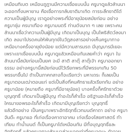
เหมือนทิเบต เหมือนภูฏานมีความเชื่อแบบนั้น ครูบาดูแล้วล้านนา
จะออกกึ่งมหายาน คือเชื่อการกลับชาติมาเกิด การระลึกชาติได้
ความเป็นผู้มีบุญ เราดูอย่างพระที่มีอายุน้อยสมัยก่อน อย่าง
ครูบาชุ่ม ครบาเทือง ครูบามนตรี ท่านดังมาก ๆ เลย เพราะคน
ล้านนาเชื่อว่าความเป็นผู้มีบุญ เกิดมาเป็นบุญ เป็นโพธิสัตว์ลงมา
เกิด ลงมาโปรดคนให้พ้นทุกข์ในวัฏสงสารอย่างเห็นครูบาทาง
เหนือบางครั้งอายุยังน้อย แต่มีความสารมรถ มีบุญบารมีเยอะ
เพราะเขาเชื่อแบบนั้น ครูบาดูแล้วเหมือนกันเลยคำว่า ครูบา ใน
ล้านนานี้สมัยก่อนเป็นยศ จะมี สาติ สาตุ๊ สาตุ๊เจ้า ครูบาออกยา
ธรรม อย่างครูบานี้สมัยก่อนมีไว้เรียกพระที่มีพรรษาเกิน 50
พรรษาขึ้นไป ถ้าเป็นภาคกลางก็จะเรียกว่า มหาเถระ ก็เลยเป็น
ครูบาตอนเฒ่าตอนแก่ แต่เป็นสิ่งที่คนศัทธาแล้วเรียกกัน อย่าง
ครูบาน้อย (หมายถึง ครูบาที่มีอายุน้อย) บางครั้งก็ศรัทธาด้วย
บุญฤทธิ์ เกิดมาเป็นผู้มีบุญ ทำอะไรก็สำเร็จ อธิฐานอะไรก็สำเร็จ
ใครมาขอพรอะไรก็สำเร็จ เกิดมามีบุญเรียกว่า บุญฤทธิ์
แล้วอีกอย่าง เป็นครูบาเพราะอิทธิฤทธิ์เวทมนต์คาถา อย่าง ครูบา
จันต๊ะ ครูบาแอ ที่เก่งเรื่องคาถาอาคม เก่งเรื่องไสยศาสตร์ ทำ
เทียน ทำน้ำมนต์ ก็เป็นครูบาได้เหมือนกัน มีทั้งบุญฤทธิ์และ
อิทธิฤทธิ์ แล้วครูบาทางล้านนาส่วนมากเท่าที่ครูบาดูนะ ถ้าอายุ