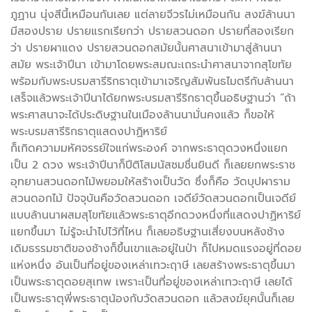
ภูฏาน นุ่งสีนี้เหมือนกันเลย แต่ลายจีวรไม่เหมือนกัน สงฆ์ล้านนา
มีสองปราย ปรายแรกเรียกว่า ปรายสวนดอก ปรายที่สองเรียก
ว่า ปรายผาแดง ปรายสวนดอกสมัยนั้นศาสนาเข้ามาสู่ล้านนา
สมัย พระเจ้าปีนา เข้ามาโดยพระสมณะเถระนำศาสนาจากสุโขทัย
พร้อมกับพระบรมสารีริกธาตุเข้ามาเจริญสัมพันธไมตรีกับล้านนา
เสร็จแล้วพระเจ้าปีนาได้ยกพระบรมสารีริกธาตุขึ้นอธิษฐานว่า “ถ้า
พระศาสนาจะได้ประดิษฐานในเมืองล้านนามั่นคงแล้ว ก็ขอให้
พระบรมสารีริกธาตุแสดงปาฏิหาริย์
ก็เกิดความมหัศจรรย์ใจแก่พระองค์ จากพระธาตุดวงหนึ่งแยก
เป็น 2 ดวง พระเจ้าปีนาก็ปีติโสมนัสชมชื่นยินดี ก็เลยยกพระราช
อุทยานสวนดอกไม้พยอมให้สร้างเป็นวัด ซึ่งก็คือ วัดบุปผาราม
สวนดอกไม้ ปัจจุบันคือวัดสวนดอก เจดีย์วัดสวนดอกเป็นเจดีย์
แบบล้านนาผสมสุโขทัยแล้วพระธาตุอีกดวงหนึ่งที่แสดงปาฏิหาริย์
แยกขึ้นมา ไม่รู้จะนำไปไว้ที่ไหน ก็เลยอธิษฐานเสี่ยงบนหลังช้าง
เดิมธรรมชาติของช้างก็ขึ้นเขาและอยู่ในป่า ก็ไปหมดแรงอยู่ที่ดอย
แห่งหนึ่ง อันเป็นที่อยู่ของเหล่าเทวะฤาษี เลยสร้างพระธาตุขึ้นมา
เป็นพระธาตุดอยสุเทพ เพราะเป็นที่อยู่ของเหล่าเทวะฤาษี เลยได้
เป็นพระธาตุพี่พระธาตุน้องกับวัดสวนดอก แล้วสงฆ์ยุคนั้นก็เลย