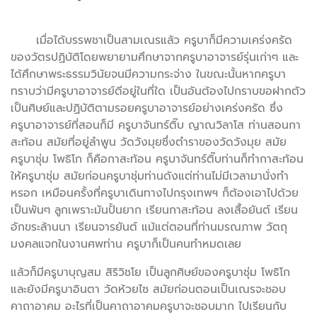
เมื่อได้บรรพชาเป็นสามเณรแล้ว ครูบาก็มีความเคร่งครัด
ของวัตรปฏิบัติโดยพยายามศึกษาจากครูบาอาจารย์รุ่นเก่าๆ และ
ได้ศึกษาพระธรรมวินัยจนมีความกระจ่าง ในขณะนั้นหากครูบา
ทราบว่ามีครูบาอาจารย์ดีอยู่ในที่ใด เป็นอันต้องไปกราบขอฝากตัว
เป็นศิษย์และปฏิบัติตามรอยครูบาอาจารย์อย่างเคร่งครัด ซึ่ง
ครูบาอาจารย์ที่สอนก็มี ครูบาจันทร์ติ๊บ ญาณวิลาโส ท่านสอนกา
สะท้อน สมัยที่อยู่ลำพูน วัดวังมุยซึ่งตำราของวัดวังมุย สมัย
ครูบาชุ่ม โพธิโก ก็คือกาสะท้อน ครูบาจันทร์ติ๊บท่านก็ทำกาสะท้อน
ให้ครูบาชุ่ม สมัยก่อนครูบาชุ่มท่านดังแต่ท่านไม่มีเวลามานั่งทำ
หรอก เหมือนครั้งที่ครูบาเดินทางไปกรุงเทพฯ ก็ต้องเอาไปด้วย
เป็นพันๆ ลูกเพราะมันปั้นยาก เรียนกาสะท้อน ลงเสื้อยันต์ เรียน
อักขระล้านนา เรียนจารยันต์ แม้แต่ตอนที่ท่านมรณภาพ วัตถุ
มงคลแจกในงานศพท่าน ครูบาก็เป็นคนทำหมดเลย
แล้วก็มีครูบาบุญสม สิริวิชโย เป็นลูกศิษย์ของครูบาชุ่ม โพธิโก
และยังมีครูบาอินตา วัดห้วยไซ สมัยก่อนตอนเป็นเณรจะชอบ
คาถาอาคม อะไรที่เป็นคาถาอาคมครูบาจะชอบมาก ไปเรียนกับ