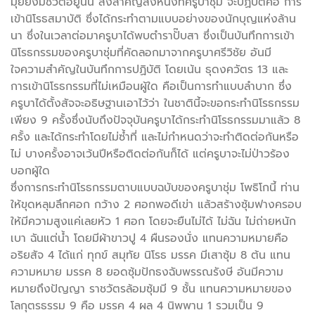
มุยยังมีชีวิตอยู่นั้น สิ่งสำคัญสิ่งหนึ่งที่ครูบาชุ่ม จะปฏิบัติคือ การ
เข้านิโรธสมาบัติ ซึ่งได้กระทำตามแบบอย่างของนักบุญแห่งล้าน
นา ซึ่งในเวลาต่อมาครูบาได้พบตำราปั๊บสา ซึ่งเป็นบันทึกการเข้า
นิโรธกรรมของครูบาชุ่มที่คัดลอกมาจากครูบาศรีวิชัย อันมี
ใจความสำคัญในบันทึกการปฏิบัติ โดยเน้น ธุดงควัตร 13 และ
การเข้านิโรธกรรมที่ไม่เหมือนผู้ใด คือเป็นการทำแบบลำบาก ซึ่ง
ครูบาได้ตั้งสัจจะอธิษฐานเอาไว้ว่า ในชาตินี้จะขอกระทำนิโรธกรรม
เพียง 9 ครั้งซึ่งนับถึงปัจจุบันครูบาได้กระทำนิโรธกรรมมาแล้ว 8
ครั้ง และได้กระทำโดยไม่ซ้ำที่ และไม่กำหนดว่าจะทำติดต่อกันหรือ
ไม่ บางครั้งอาจเว้นปีหรือติดต่อกันก็ได้ แต่ครูบาจะไม่ป่าวร้อง
บอกผู้ใด
ซึ่งการกระทำนิโรธกรรมตาบแบบฉบับของครูบาชุ่ม โพธิโกนี้ ท่าน
ให้ขุดหลุมลึกศอก กว้าง 2 ศอกพอดีเข่า แล้วสร้างซุ้มฟางครอบ
ให้มีความสูงแค่เลยหัว 1 ศอก โดยจะยืนไม่ได้ ไม่ฉัน ไม่ถ่ายหนัก
เบา ฉันแต่น้ำ โดยมีผ้าขาวปู 4 ผืนรองนั่ง แทนความหมายคือ
อริยสัจ 4 ได้แก่ ทุกข์ สมุทัย นิโรธ มรรค มีเสาซุ้ม 8 ต้น แทน
ความหมาย มรรค 8 ยอดซุ้มปักธงฉับพรรณรังษี อันมีความ
หมายถึงปัญญา ราชวัตรล้อมซุ้มมี 9 ชั้น แทนความหมายของ
โลกุตรธรรม 9 คือ มรรค 4 ผล 4 นิพพาน 1 รวมเป็น 9