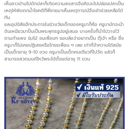
เห็นชาวบ้านไปดักปลาก็เกิดความสงสารจึงคิดจะไปปล่อยปลาเป็น
เหตุให้พัดตกน้ำโชคดีที่พี่ชายมาเห็นเหตุการณ์จึงเข้าช่วยเหลือได้
ทัน
และอุปนิสัยอีกประการในช่วงวัยเด็กของครูบาก็คือ ครูบามักจะนำ
ดินเหนียวมาปั้นเป็นพระพุทธรูปอยู่เสมอ บางครั้งก็นำไปวางไว้
ตามกำแพง ร่มไม้ จนเพื่อนๆ ชอบล้อว่าอยากเป็น ตุ๊เจ้า หรือ ซึ่ง
ครูบาก็ไม่เคยปฏิเสธหรือโกรธเพื่อน ๆ เลย เท่าที่จำความได้สมัย
เป็นเด็กอายุ 9-10 ขวบ ครูบาเป็นเด็กคนเดียวที่ไปวัด แล้วก็
สามารถสวดมนต์ไหว้พระได้ตั้งแต่อายุ 11 ขวบ