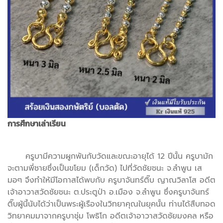
การศึกษาเล่าเรียน
ครูบามีความผูกพันกับวัดและขณะอายุได้ 12 ปีนั้น ครูบามัก
จะตามพี่ชายซึ่งเป็นขโยม (เด็กวัด) ไปที่วัดชัยชนะ จ.ลำพูน เส
มอๆ จึงทำให้มีโอกาสได้พบกับ ครูบาจันทร์ติ๊บ ญาณวิลาโส อดีต
เจ้าอาวาสวัดชัยชนะ ต.ประตูป่า อ.เมือง จ.ลำพูน ซึ่งครูบาจันทร์
ติ๊บผู้นี้นับได้ว่าเป็นพระผู้เรืองในวิทยาคุณในยุคนั้น ท่านได้สืบทอด
วิทยาคมมาจากครูบาชุ่ม โพธิโก อดีตเจ้าอาวาสวัดชัยมงคล หรือ