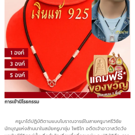
การเข้านิโรธกรรม
ครูบาได้ปฏิบัติตามแบบโบราณจารย์ในสายครูบาศรีวิชัย
นักบุญแห่งล้านนาในสมัยครูบาชุ่ม โพธิโก อดีตเจ้าอาวาสวัดวัง