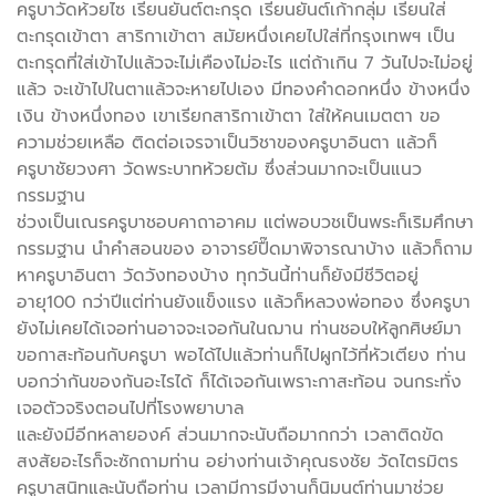
ครูบาวัดห้วยไซ เรียนยันต์ตะกรุด เรียนยันต์เก้ากลุ่ม เรียนใส่
ตะกรุดเข้าตา สาริกาเข้าตา สมัยหนึ่งเคยไปใส่ที่กรุงเทพฯ เป็น
ตะกรุดที่ใส่เข้าไปแล้วจะไม่เคืองไม่อะไร แต่ถ้าเกิน 7 วันไปจะไม่อยู่
แล้ว จะเข้าไปในตาแล้วจะหายไปเอง มีทองคำดอกหนึ่ง ข้างหนึ่ง
เงิน ข้างหนึ่งทอง เขาเรียกสาริกาเข้าตา ใส่ให้คนเมตตา ขอ
ความช่วยเหลือ ติดต่อเจรจาเป็นวิชาของครูบาอินตา แล้วก็
ครูบาชัยวงศา วัดพระบาทห้วยต้ม ซึ่งส่วนมากจะเป็นแนว
กรรมฐาน
ช่วงเป็นเณรครูบาชอบคาถาอาคม แต่พอบวชเป็นพระก็เริมศึกษา
กรรมฐาน นำคำสอนของ อาจารย์ปื๊ดมาพิจารณาบ้าง แล้วก็ถาม
หาครูบาอินตา วัดวังทองบ้าง ทุกวันนี้ท่านก็ยังมีชีวิตอยู่
อายุ100 กว่าปีแต่ท่านยังแข็งแรง แล้วก็หลวงพ่อทอง ซึ่งครูบา
ยังไม่เคยได้เจอท่านอาจจะเจอกันในฌาน ท่านชอบให้ลูกศิษย์มา
ขอกาสะท้อนกับครูบา พอได้ไปแล้วท่านก็ไปผูกไว้ที่หัวเตียง ท่าน
บอกว่ากันของกันอะไรได้ ก็ได้เจอกันเพราะกาสะท้อน จนกระทั่ง
เจอตัวจริงตอนไปที่โรงพยาบาล
และยังมีอีกหลายองค์ ส่วนมากจะนับถือมากกว่า เวลาติดขัด
สงสัยอะไรก็จะซักถามท่าน อย่างท่านเจ้าคุณธงชัย วัดไตรมิตร
ครูบาสนิทและนับถือท่าน เวลามีการมีงานก็นิมนต์ท่านมาช่วย