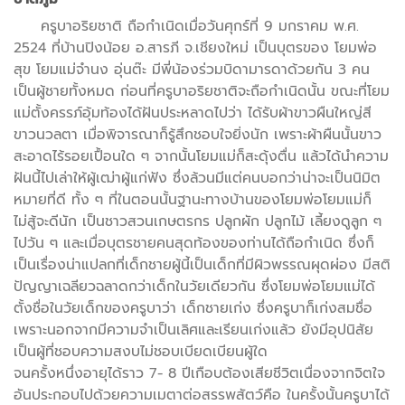
ครูบาอริยชาติ ถือกำเนิดเมื่อวันศุกร์ที่ 9 มกราคม พ.ศ.
2524 ที่บ้านปิงน้อย อ.สารภี จ.เชียงใหม่ เป็นบุตรของ โยมพ่อ
สุข โยมแม่จำนง อุ่นต๊ะ มีพี่น้องร่วมบิดามารดาด้วยกัน 3 คน
เป็นผู้ชายทั้งหมด ก่อนที่ครูบาอริยชาติจะถือกำเนิดนั้น ขณะที่โยม
แม่ตั้งครรภ์อุ้มท้องได้ฝันประหลาดไปว่า ได้รับผ้าขาวผืนใหญ่สี
ขาวนวลตา เมื่อพิจารณาก็รู้สึกชอบใจยิ่งนัก เพราะผ้าผืนนั้นขาว
สะอาดไร้รอยเปื้อนใด ๆ จากนั้นโยมแม่ก็สะดุ้งตื่น แล้วได้นำความ
ฝันนี้ไปเล่าให้ผู้เฒ่าผู้แก่ฟัง ซึ่งล้วนมีแต่คนบอกว่าน่าจะเป็นนิมิต
หมายที่ดี ทั้ง ๆ ที่ในตอนนั้นฐานะทางบ้านของโยมพ่อโยมแม่ก็
ไม่สู้จะดีนัก เป็นชาวสวนเกษตรกร ปลูกผัก ปลูกไม้ เลี้ยงดูลูก ๆ
ไปวัน ๆ และเมื่อบุตรชายคนสุดท้องของท่านได้ถือกำเนิด ซึ่งก็
เป็นเรื่องน่าแปลกที่เด็กชายผู้นี้เป็นเด็กที่มีผิวพรรณผุดผ่อง มีสติ
ปัญญาเฉลียวฉลาดกว่าเด็กในวัยเดียวกัน ซึ่งโยมพ่อโยมแม่ได้
ตั้งชื่อในวัยเด็กของครูบาว่า เด็กชายเก่ง ซึ่งครูบาก็เก่งสมชื่อ
เพราะนอกจากมีความจำเป็นเลิศและเรียนเก่งแล้ว ยังมีอุปนิสัย
เป็นผู้ที่ชอบความสงบไม่ชอบเบียดเบียนผู้ใด
จนครั้งหนึ่งอายุได้ราว 7- 8 ปีเกือบต้องเสียชีวิตเนื่องจากจิตใจ
อันประกอบไปด้วยความเมตาต่อสรรพสัตว์คือ ในครั้งนั้นครูบาได้