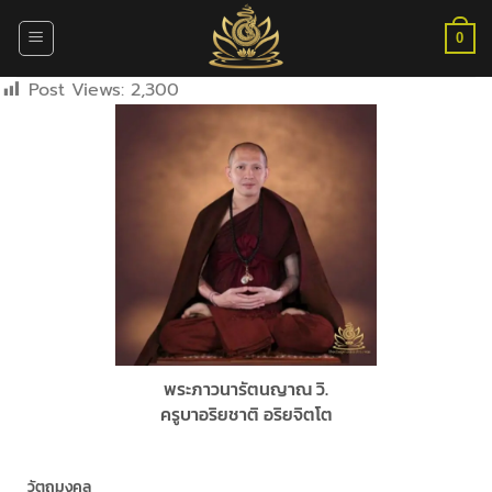
ข้าม
ไป
0
ยัง
Post Views:
2,300
เนื้อหา
พระภาวนารัตนญาณ วิ.
ครูบาอริยชาติ อริยจิตโต
วัตถุมงคล