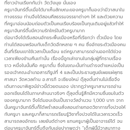
ที่ชาวบ้านเรียกกันว่า วัดวังมุย นั่นเอง
ครูบาจันทร์ติ๊บเมื่อได้มาเห็นลักษณะของครูบาก็มองว่ามีวาสนาใน
ทางธรรม ท่านจึงได้สอนศีลธรรมจรรยาต่างๆ ให้ และด้วยความ
ที่ครูบาอ่อนน้อมถ่อมตัวเป็นคนเรียบร้อยเป็นทุนเดิมอยู่แล้วทำให้
ครูบาจันทร์ติ๊บมีความรักใคร่ในตัวครูบามาก
ต่อมาจึงได้เริ่มสอนอักขระพื้นเมืองหรือที่เรียกว่า ตั๋วเมือง โดย
ท่านได้สอนพร้อมกับเด็กวัดอีกหลาย ๆ คน ซึ่งอักขระตัวเมืองคน
อื่นที่เรียนเขาใช้เวลาเป็นเดือน แต่ครูบาสามารถอ่านออกได้ช่วง
เวลาเพียงข้ามคืนเท่านั้น เรื่องนี้ถูกเล่าขานในกลุ่มผู้ที่ทราบเรื่อง
ราว หนึ่งในนั้นคือ ครูบาตั๋น ซึ่งในขณะนั้นท่านดำรงตำแหน่งเป็น
รองเจ้าคณะอำเภอสารภีรูปที่ 4 และเป็นประธานศูนย์เผยแผ่พุทธ
ศาสนา วัดหวลก๋าน อ.สารภี จ.เชียงใหม่ ตุ๊ลุงตั๋นท่านไม่เชื่อจึง
เดินทางมาพิสูจน์ข่าวนี้ด้วยตนเอง ปรากฏว่าครูบาสามารถอ่าน
ออกเขียนได้ในภาษาล้านนาจริงๆ ตุ๊ลุงตั๋นรู้สึกมีความชื่นชมในตัว
ของครูบามาก จึงได้มอบเงินเป็นรางวัลจำนวน 1,000 บาท จาก
นั้นครูบาจันทร์ติ๊บก็ได้พร่ำสอนสั่งสอนถ่ายทอดวิชาการทั้งปวงให้
กับครูบา และครูบาก็สามารถเรียนรู้วิชาทั้งปวงได้ในเวลารวดเร็ว
สามารถลงอักขระ เลขยันต์ต่างๆ แทนครูบาผู้เป็นอาจารย์ได้ จน
ต่อมาครูบาจันทร์ติ๊บถึงกับเอ่ยปากพูดว่า “เด็กผู้นี้มีวาสนาทาง