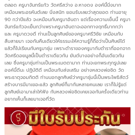
ตลอด ครูบาจันทร์แก้ว วัดศรีสว่าง อ.หางดง องค์นี้นิ่งมาก
เหมือนพระอรหันต์เลย นิ่งสนิท ยอมรับเลยว่าสุดยอด ท่านอายุ
90 กว่าปีแล้ว จะเหมือนกับครูบาอินตา แต่เรื่องความเย็นนี้ ครูบา
จันทร์แก้วจะเย็นกว่าเพราะครูบาอินตาจะออกทางฤทธิ์มากกว่า
และ ครูบาดวงดี ท่านเป็นลูกศิษย์ของครูบาศรีวิชัย เหมือนกับ
สืบสายมา เจอกันคืนเดียวให้ธรรมะให้ความรู้ก็ถือว่าเป็นศิษย์ได้
แล้วก็ไปเรียนกับครูบาชุ่ม เพราะตำราของครูบากับตำราที่ออกจาก
วัดศรีดอยมูลนี้เป็นตำราเดียวกัน ยันต์บางอย่างก็อันเดียวกัน
เลย ซึ่งครูบาชุ่มท่านเป็นพระเมตตามาก ท่านจะยกพระทุกรูปเลย
องค์นี้ดีนะ ปฏิบัติดี เหมือนกับส่งเสริม อย่างหลวงพ่อชิด วัด
พระธาตุจอมกิตติ ท่านบอกลูกศิษย์ว่าครูบาชุ่มนี้เป็นพระโพธิสัตว์
สร้างบารมีมาเยอะแล้ว ลูกศิษย์ก็มากันหลายคนเลย เราก็ไม่รู้แต่
ลูกศิษย์เอามาเล่าให้ฟัง กับหลวงพ่อชิดเคยเจอกันครั้งเดียวท่าน
อยากเห็นก็เลยมาเจอที่วัด