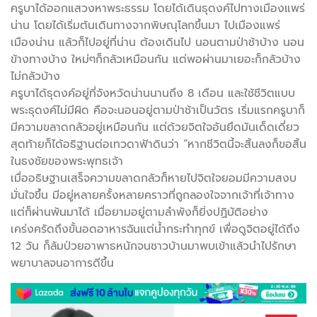
ครูบาได้ออกแสวงหาพระธรรม โดยได้เดินธุดงค์ไปทางเมืองแพร่
น่าน โดยได้เริ่มต้นเดินทางจากพิษณุโลกขึ้นมา ไปเมืองแพร่
เมืองน่าน แล้วก็ไปอยู่ที่น่าน ต้องเดินไป นอนตามป่าช้าบ้าง นอน
ข้างทางบ้าง ใหม่ๆก็กลัวเหมือนกัน แต่พอผ่านมาเยอะก็กลัวบ้าง
ไม่กลัวบ้าง
ครูบาได้ธุดงค์อยู่ที่จังหวัดน่านนานถึง 8 เดือน และใช้ชีวิตแบบ
พระธุดงค์ไม่มีผิด คือจะนอนอยู่ตามป่าช้าเป็นวัตร เริ่มแรกครูบาก็
มีความขลาดกลัวอยู่เหมือนกัน แต่ด้วยจิตใจอันยึดมันเด็ดเดี่ยว
สุดท้ายก็ได้อธิฐานต่อเทวดาฟ้าดินว่า “หากชีวิตนี้จะสิ้นลงก็ขอสิ้น
ในธงชัยของพระพุทธเจ้า
เมื่ออธิษฐานเสร็จความขลาดกลัวก็หายไปจิตใจยอมมีความสงบ
มั่นใจขึ้น มีอยู่หลายครั้งหลายคราวที่ถูกลองใจจากเจ้าที่เจ้าทาง
แต่ก็ผ่านพ้นมาได้ เมื่อยามอยู่ตามลำพังก็ยิ่งปฏิบัติอย่าง
เคร่งครัดถึงขั้นอดอาหารฉันแต่น้ำกระทำทุกข์ เพื่อดูจิตอยู่ได้ถึง
12 วัน ก็ล้มป่วยอาพาธหนักจนชาวบ้านมาพบเข้าแล้วนำไปรักษา
พยาบาลจนอาการดีขึ้น