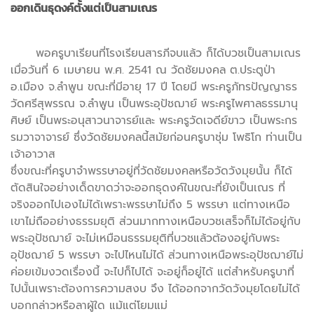
ออกเดินธุดงค์ตั้งแต่เป็นสามเณร
พอครูบาเรียนที่โรงเรียนสารภีจบแล้ว ก็ได้บวชเป็นสามเณร
เมื่อวันที่ 6 เมษายน พ.ศ. 2541 ณ วัดชัยมงคล ต.ประตูป่า
อ.เมือง จ.ลำพูน ขณะที่มีอายุ 17 ปี โดยมี พระครูภัทรปัญญาธร
วัดศรีสุพรรณ จ.ลำพูน เป็นพระอุปัชฌาย์ พระครูไพศาลธรรมานุ
ศิษย์ เป็นพระอนุสาวนาจารย์และ พระครูวัดเจดีย์ขาว เป็นพระกร
รมวาจาจารย์ ซึ่งวัดชัยมงคลนี้สมัยก่อนครูบาชุ่ม โพธิโก ท่านเป็น
เจ้าอาวาส
ซึ่งขณะที่ครูบาจำพรรษาอยู่ที่วัดชัยมงคลหรือวัดวังมุยนั้น ก็ได้
ตัดสินใจอย่างเด็ดขาดว่าจะออกธุดงค์ในขณะที่ยังเป็นเณร ที่
จริงออกไปเองไม่ได้เพราะพรรษาไม่ถึง 5 พรรษา แต่ทางเหนือ
เขาไม่ถืออย่างธรรมยุติ ส่วนมากทางเหนือบวชเสร็จก็ไม่ได้อยู่กับ
พระอุปัชฌาย์ จะไม่เหมือนธรรมยุติที่บวชแล้วต้องอยู่กับพระ
อุปัชฌาย์ 5 พรรษา จะไปไหนไม่ได้ ส่วนทางเหนือพระอุปัชฌาย์ไม่
ค่อยเข้มงวดเรื่องนี้ จะไปก็ไปได้ จะอยู่ก็อยู่ได้ แต่สำหรับครูบาที่
ไปนั้นเพราะต้องการความสงบ จึง ได้ออกจากวัดวังมุยโดยไม่ได้
บอกกล่าวหรือลาผู้ใด แม้แต่โยมแม่