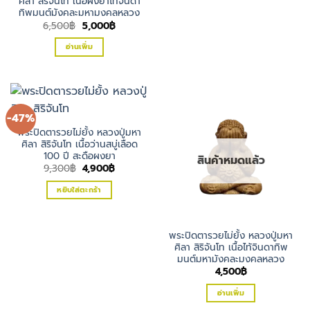
ศิลา สิริจันโท เนื้อผงยาไท้จินดา
ทิพมนต์มังคละมหามงคลหลวง
Original
Current
6,500
฿
5,000
฿
price
price
was:
is:
อ่านเพิ่ม
6,500฿.
5,000฿.
-47%
พระปิดตารวยไม่ยั้ง หลวงปู่มหา
ศิลา สิริจันโท เนื้อว่านสบู่เลือด
100 ปี สะดือผงยา
สินค้าหมดแล้ว
Original
Current
9,300
฿
4,900
฿
price
price
was:
is:
หยิบใส่ตะกร้า
9,300฿.
4,900฿.
พระปิดตารวยไม่ยั้ง หลวงปู่มหา
ศิลา สิริจันโท เนื้อไท้จินดาทิพ
มนต์มหามังคละมงคลหลวง
4,500
฿
อ่านเพิ่ม