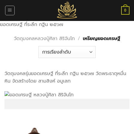
ข้าม
ไป
0
ยัง
ยอดเศรษฐี ที่ระลึก กฐิน ๒๕๖๗
เนื้อหา
วัตถุมงคลหลวงปู่ศิลา สิริจันโท
/
เหรียญยอดเศรษฐี
วัตถุมงคลรุ่นยอดเศรษฐี ที่ระลึก กฐิน ๒๕๖๗ วัดพระธาตุหมื่น
หิน จัดสร้างโดย สามสิงห์ อมูเลท