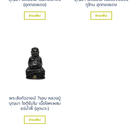
(อุดทองแดง)
ทูโทน อุดทองแดง
อ่านเพิ่ม
อ่านเพิ่ม
พระสังกัจจายน์ 7รอบ หลวงปู่
บุญมา โชติธัมโม เนื้อโลหะผสม
แร่น้ำพี้ (อุดนวะ)
อ่านเพิ่ม