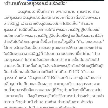
“ตำนานท้าวเวสสุวรรณอันเรื่องชื่อ”
วัดจุฬามณี เป็นที่แรกๆ เพราะตำนาน การสร้าง ท้าว
เวสสุวรรณ วัดจุฬามณีนั้นแตกต่างจากที่อื่น เนื่องด้วยพระอา
จารย์อิฏฐ์ เจ้าอาวาสปัจจุบันของวัดฯ ได้ฝันเห็น “ท้าวเวส
สุวรรณ” ในนิมิตนั้นองค์ท่านได้พาพระอาจารย์อิฏฐ์ไปเที่ยวชม
ยมโลกจนทั่ว พระอาจารย์อิฏฐ์จึงตั้งอธิษฐานเป็นสัจจะวาจาไว้ว่า
ถ้ากลับไปในโลกมนุษย์ครั้งนี้จะทำการตั้งรูปปั้น “ท้าวเวสสุวรรณ”
ไว้กลางวัดเสมือนเป็นการขอบคุณและการให้ความเคารพแก่ท่าน
ในนิมิตพระอาจารย์อิฏฐ์ก็ ได้บอกความประสงค์นี้แก่ท่าน “ท้าว
เวสสุวรรณ” ไป ท่านจึงบอกกลับมาว่า หากจะปั้นฉันจะต้องไป
ตามช่างปั้นท่านหนึ่งที่อยู่ในจังหวัดเพชรบุรี ต้องให้ช่างผู้นี้เป็นผู้
ปั้นเท่านั้น และนั่นจึงกลายเป็นตำนานที่มา ที่ทำให้ “ท้าวเวส
สุวรรณ” แห่ง “วัดจุฬามณี”ได้รับแรงศรัทธาจากผู้คนล้นหลาม
กลิ่นธูปควันเทียนและเสียงสวด คาถาบูชาท้าวเวสสุวรรณ จาก
คนทั่วทุกสารทิศจึงมาอบอวลอยู่ที่วัดจุฬามณีแห่งนี้ทั้งกลางวัน
และกลางคืน ปัจจุบันพระครูโสภิตวิริยาภรณ์ ดำรงตำแหน่งเจ้า
อาวาส วัดจุฬามณี ตำบลบางช้าง อำเภออัมพวา จังหวัด