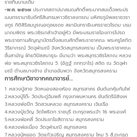
ราชทินนามเดิม
-พ.ศ. ๒๕๖๗
ประกาศสถาปนาสมณศักดิ์พระบาทสมเด็จพระปร
เมนทรรามาธิบดีศรีสินทรมหาวชิราลงกรณ มหิศรภูมิพลราชวรา
งกูร กิติสิริสมบูรณอดุลยเดช สยามินทราธิเบศรราชวโรดม บรม
นาถบพิตร พระวชิรเกล้าเจ้าอยู่หัว มีพระบรมราชโองการโปรด
พระราชทานสัญญาบัตรตั้งสมณศักดิ์พระราชาคณะ พระครูโสภิต
วิริยาภรณ์ วัดจุฬามณี จังหวัดสมุทรสงคราม เป็นพระราชาคณะ
ชั้นสามัญ ฝ่ายวิปัสสนาธุระ มีนามว่า พระสมุทรวชิรโสภณ หลวง
พ่อ
พระสมุทรวชิรโสภณ
วิ. (อิฏฐ์ ภททฺจาโร) สถิต ณ วัดจุฬา
มณี ตำบลบางช้าง อำเภออัมพวา จังหวัดสมุทรสงคราม
การศึกษาวิชาจากคณาจารย์…
1 .หลวงปู่สาย วัดหนองสองห้อง สมุทรสาคร ยันต์นกคุ้มกันไฟ
2.หลวงปู่โต๊ะ วัดประดู่ฉิมพลี กรุงเทพมหานคร ยันต์ตรีนิสิงเห
3.หลวงพ่อปึก วัดสวนหลวง สมุทรสงคราม เจิมเรือ
4.หลวงปู่ขวัญ วัดโพธิดก ราชบุรี ตะกรุดพระเจ้า 16 พระองค์
5.หลวงพ่อคลี่ วัดประชาโฆสิตาราม สมุทรสงคราม
6.หลวงพ่อเนื่อง วัดจุฬามณี สมุทรสงคร
7.หลวงปู่หยอด วัดแก้วเจริญ สมุทรสงคราม ไหม 5 สี,ตะกรุด