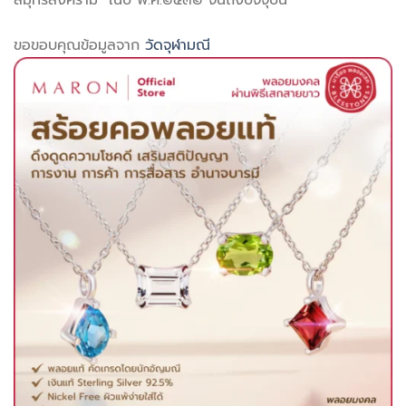
สมุทรสงคราม ในปี พ.ศ.๒๕๓๒ จนถึงปัจจุบัน
ขอขอบคุณข้อมูลจาก
วัดจุฬามณี