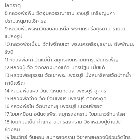
โลกธาตุ
8.หลวงพ่อพิน วัดอุบลวรรณาราม ราชบุรี เหรียญมหา
ปราบ,หนุมานเชิญธง
9.หลวงพ่อพรหมวัดขนอนเหนือ พระนครศรีอยุธยานารายณ์
แปลงรูป
10.หลวงพ่อเมี้ยน วัดโพธิ์กบเจา พระนครศรีอยุธยานะ ฉัพพัณนะ
รังษี
11.หลวงพ่อเก๋ วัดแม่น้ำ สมุทรสงครามตะกรุดจันทร์เพ็ญ
12.หลวงปู่เจือ วัดกลางบางแก้ว นครปฐม เบี้ยแก้
13.หลวงพ่อสุธรรม วัดเขาพระ เพชรบุรี นั่งสมาธิสายวัดปากน้ำ
ภาษีเจริญ
14.หลวงพ่อแผว วัดตะโหนดหลวง เพชรบุรี ลูกศร
15.หลวงพ่อจ่าง วัดเขื่อนเพชร เพชรบุรี ต่อกระดูก
16.หลวงพ่อไห วัดบางทะลุ เพชรบุรี แหวนพิรอด
17.โยมเหมือน อนันตรพีระ สมุทรสงคราม ใบมะนาวรักษาโรค
18.โยมหมอเย็น คำแหง สมุทรสงคราม วิชาหลวงปู่บ่ายวัด
ช่องลม
19.โยมวิทย์ จันหอม สมุทรสงคราม วิชาสายหลวงปู่อ่วมวัดไทร