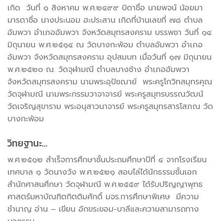
เกิด วันที่ ๑ สิงหาคม พ.ศ.๒๔๙๙ บิดาชื่อ นายพจน์ น้อยมา
มารดาชื่อ นางประนอม ฮะประสาน เกิดที่บ้านเลขที่ ๗๘ ตำบล
อัมพวา อำเภออัมพวา จังหวัดสมุทรสงคราม บรรพชา วันที่ ๑๔
มิถุนายน พ.ศ.๒๕๑๔ ณ วัดบางกะพ้อม ตำบลอัมพวา อำเภอ
อัมพวา จังหวัดสมุทรสงคราม อุปสมบท เมื่อวันที่ ๑๗ มิถุนายน
พ.ศ.๒๕๒๐ ณ. วัดจุฬามณี ตำบลบางช้าง อำเภออัมพวา
จังหวัดสมุทรสงคราม นามพระอุปัชฌาย์ พระครูโกวิทสมุทรคุณ
วัดจุฬามณี นามพระกรรมวาจาจารย์ พระครูสมุทรบรรณวัฒน์
วัดเจริญสุขาราม พระอนุสาวนาจารย์ พระครูสมุทรสารโสภณ วัด
บางกะพ้อม
วิทยฐานะ…
พ.ศ.๒๕๑๒ สำเร็จการศึกษาชั้นประถมศึกษาปีที่ ๔ จากโรงเรียน
เทศบาล ๑ วัดนางวัง พ.ศ.๒๕๒๑ สอบไล่ได้นักธรรมชั้นเอก
สำนักศาสนศึกษา วัดจุฬามณี พ.ศ.๒๕๕๙ ได้รับปริญญาพุทธ
ศาสตร์มหาบัณฑิตกิตติมศักดิ์ มจร.การศึกษาพิเศษ มีความ
ชำนาญ อ่าน – เขียน อักขระขอม-บาลีและความสามารถทาง