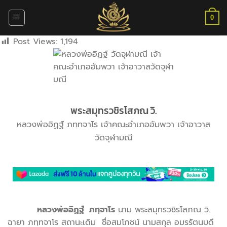
ข้าม
ไป
0
ยัง
Post Views:
1,194
เนื้อหา
พระสมุทรวชิรโสภณ วิ.
หลวงพ่ออิฏฐ์ ภทฺทจาโร เจ้าคณะอำเภออัมพวา เจ้าอาวาส
วัดจุฬามณี
หลวงพ่ออิฏฐ์ ภทฺจาโร
นาม
พระสมุทรวชิรโสภณ
วิ.
ฉายา ภทฺทจาโร สถานะเดิม ชื่อสมโภชน์ นามสกุล อมรรัตนบดี