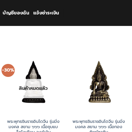
บัญชีของฉัน
แจ้งชำระเงิน
-30%
สินค้าหมดแล้ว
พระพุทธชินราชอินโดจีน รุ่นมิ่ง
พระพุทธชินราชอินโดจีน รุ่นมิ่ง
มงคล สยาม ๖๖๖ เนื้อชุบแบ
มงคล สยาม ๖๖๖ เนื้อทอง
ล็คโลเดียม องค์เงิน
ทิพย์ซาติน