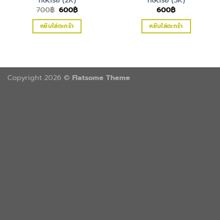
Original
Current
700
฿
600
฿
600
฿
price
price
was:
is:
หยิบใส่ตะกร้า
หยิบใส่ตะกร้า
700฿.
600฿.
Copyright 2026 ©
Flatsome Theme