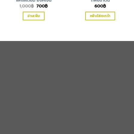
Original
Current
1,000
฿
700
฿
600
฿
price
price
was:
is:
อ่านเพิ่ม
หยิบใส่ตะกร้า
1,000฿.
700฿.