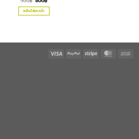
Original
Current
900
฿
800
฿
price
price
was:
is:
หยิบใส่ตะกร้า
900฿.
800฿.