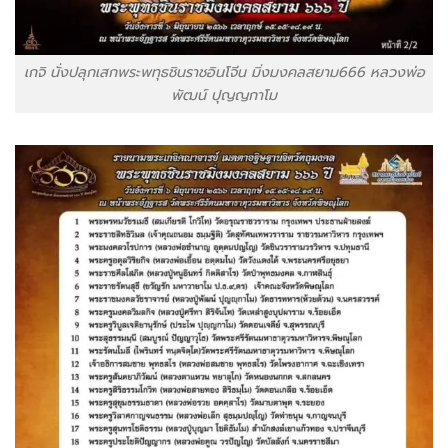
เกจิ นั่งปลุกเสกพระพทุธชินราชอินโจีน มิ่งมงคลสยาม666 หลวงพ่อ
พัฒน์ ปุญญกาโม