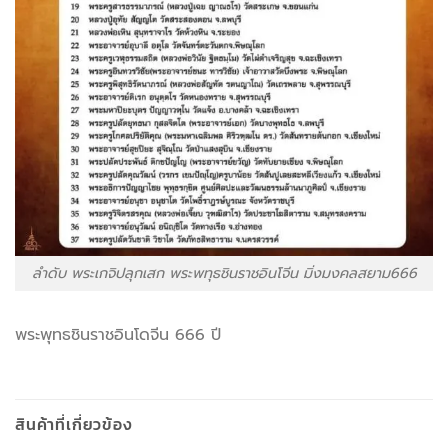
ลำดับ พระเกจิปลุกเสก พระพทุธชินราชอินโจีน มิ่งมงคลสยาม666
พระพุทธชินราชอินโดจีน 666 ปี
สินค้าที่เกี่ยวข้อง