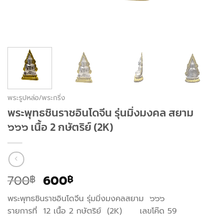
พระรูปหล่อ/พระกริ่ง
พระพุทธชินราชอินโดจีน รุ่นมิ่งมงคล สยาม
๖๖๖ เนื้อ 2 กษัตริย์ (2K)
Original
Current
700
600
฿
฿
price
price
พระพุทธชินราชอินโดจีน รุ่มมิ่งมงคลสยาม ๖๖๖
was:
is:
รายการที่ 12 เนื้อ 2 กษัตริย์ (2K) เลขโค๊ด 59
700฿.
600฿.