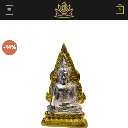
ข้าม
ไป
0
ยัง
เนื้อหา
-14%