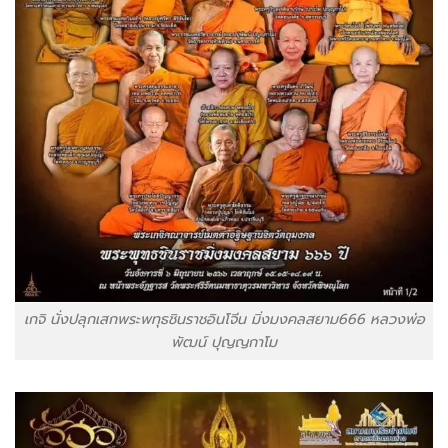
เกจิ นั่งปลุกเสกพระพทุธชินราชอินโจีน มิ่งมงคลสยาม666 หลวงพ่อ
พัฒน์ ปุญญกาโม