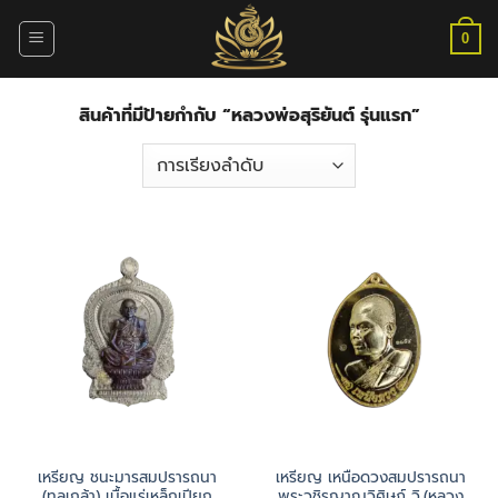
ข้าม
ไป
0
ยัง
เนื้อหา
สินค้าที่มีป้ายกำกับ “หลวงพ่อสุริยันต์ รุ่นแรก”
เหรียญ ชนะมารสมปรารถนา
เหรียญ เหนือดวงสมปรารถนา
(ทูลเกล้า) เนื้อแร่เหล็กเปียก
พระวชิรญาณวิศิษฏ์ วิ.(หลวง