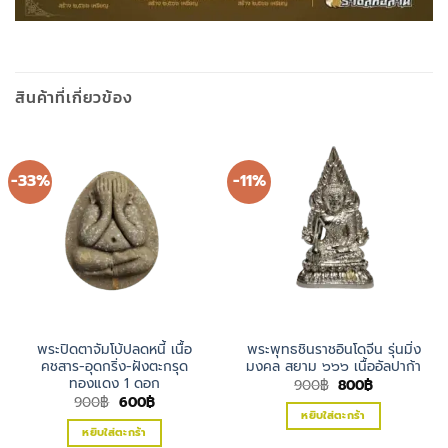
สินค้าที่เกี่ยวข้อง
-33%
-11%
พระปิดตาจัมโบ้ปลดหนี้ เนื้อ
พระพุทธชินราชอินโดจีน รุ่นมิ่ง
คชสาร-อุดกริ่ง-ฝังตะกรุด
มงคล สยาม ๖๖๖ เนื้ออัลปาก้า
ทองแดง 1 ดอก
Original
Current
900
฿
800
฿
price
price
Original
Current
900
฿
600
฿
was:
is:
price
price
หยิบใส่ตะกร้า
900฿.
800฿.
was:
is:
หยิบใส่ตะกร้า
900฿.
600฿.