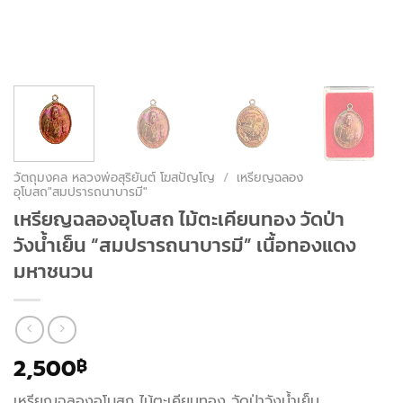
วัตถุมงคล หลวงพ่อสุริยันต์ โฆสปัญโญ
/
เหรียญฉลอง
อุโบสถ"สมปรารถนาบารมี"
เหรียญฉลองอุโบสถ ไม้ตะเคียนทอง วัดป่า
วังน้ำเย็น “สมปรารถนาบารมี” เนื้อทองแดง
มหาชนวน
2,500
฿
เหรียญฉลองอุโบสถ ไม้ตะเคียนทอง วัดป่าวังน้ำเย็น