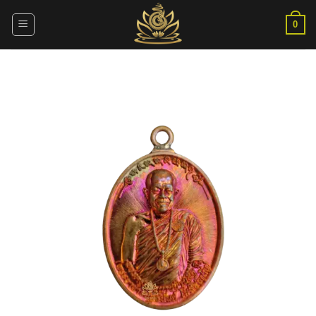
ข้าม
ไป
0
ยัง
เนื้อหา