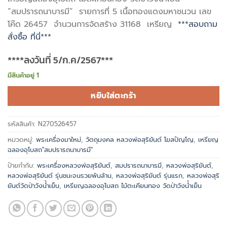
“สมปรารถนาบารมี” รายการที่ 5 เนื้อทองแดงมหาชนวน เลข
โค๊ด 26457 จำนวนการจัดสร้าง 31168 เหรียญ
***สอบถาม
สั่งซื้อ ที่นี่***
****ลงวันที่ 5/ก.ค/2567***
มีสินค้าอยู่ 1
หยิบใส่ตะกร้า
รหัสสินค้า:
N270526457
หมวดหมู่:
พระเครื่องมาใหม่
,
วัตถุมงคล หลวงพ่อสุริยันต์ โฆสปัญโญ
,
เหรียญ
ฉลองอุโบสถ"สมปรารถนาบารมี"
ป้ายกำกับ:
พระเครื่องหลวงพ่อสุริยันต์
,
สมปรารถนาบารมี
,
หลวงพ่อสุริยันต์
,
หลวงพ่อสุริยันต์ รุ่นชนะจนรวยพันล้าน
,
หลวงพ่อสุริยันต์ รุ่นแรก
,
หลวงพ่อสุริ
ยันต์วัดป่าวังน้ำเย็น
,
เหรียญฉลองอุโบสถ ไม้ตะเคียนทอง วัดป่าวังน้ำเย็น