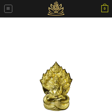
ข้าม
ไป
0
ยัง
เนื้อหา