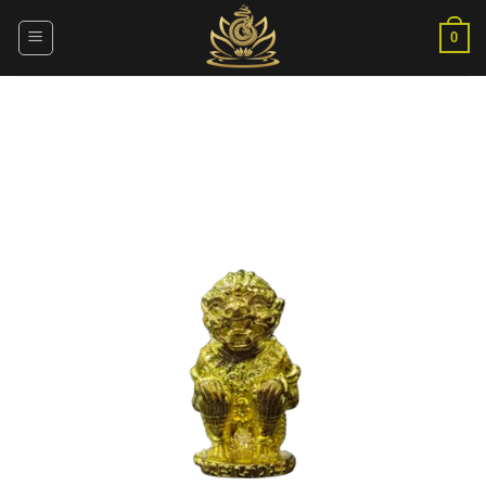
ข้าม
ไป
0
ยัง
เนื้อหา