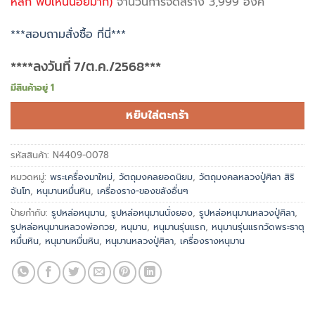
หลัก พบเห็นน้อยมาก)
จำนวนการจัดสร้าง 3,999 องค์
***สอบถามสั่งซื้อ ที่นี่***
****ลงวันที่ 7/ต.ค./2568***
มีสินค้าอยู่ 1
หยิบใส่ตะกร้า
รหัสสินค้า:
N4409-0078
หมวดหมู่:
พระเครื่องมาใหม่
,
วัตถุมงคลยอดนิยม
,
วัตถุมงคลหลวงปู่ศิลา สิริ
จันโท
,
หนุมานหมื่นหิน
,
เครื่องราง-ของขลังอื่นๆ
ป้ายกำกับ:
รูปหล่อหนุมาน
,
รูปหล่อหนุมานนั่งยอง
,
รูปหล่อหนุมานหลวงปู่ศิลา
,
รูปหล่อหนุมานหลวงพ่อกวย
,
หนุมาน
,
หนุมานรุ่นแรก
,
หนุมานรุ่นแรกวัดพระธาตุ
หมื่นหิน
,
หนุมานหมื่นหิน
,
หนุมานหลวงปู่ศิลา
,
เครื่องรางหนุมาน