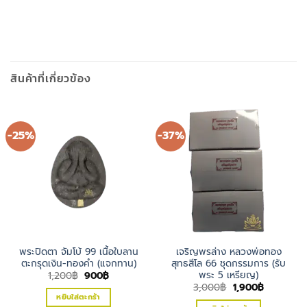
สินค้าที่เกี่ยวข้อง
-25%
-37%
พระปิดตา จัมโบ้ 99 เนื้อใบลาน
เจริญพรล่าง หลวงพ่อทอง
ตะกรุดเงิน-ทองคำ (แจกทาน)
สุทธสีโล 66 ชุดกรรมการ (รับ
พระ 5 เหรียญ)
Original
Current
1,200
฿
900
฿
price
price
Original
Current
3,000
฿
1,900
฿
was:
is:
price
price
หยิบใส่ตะกร้า
1,200฿.
900฿.
was:
is: