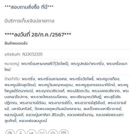
***สอบถามสั่งซื้อ ที่นี่***
มีบริการเก็บเงินปลายทาง
****ลงวันที่ 28/ก.ค./2567***
สินค้าหมดแล้ว
รหัสสินค้า:
N23052335
หมวดหมู่:
พระกริ่งมหามงคล67(วัดโพธ์)
,
พระรูปหล่อ/พระกริ่ง
,
พระเครื่องมา
ใหม่
ป้ายกำกับ:
พระกริ่ง
,
พระกริ่งมหามงคล
,
พระกริ่งวัดโพธิ์
,
พระครูบาเทือง
,
พระครูปลัดสุขวัฒน์
,
พระครูวิมลญาณอุดม
,
พระครูสุนทรธรรมาภิรักษ์
,
พระครู
ไพบูลย์รัตนาภรณ์
,
พระญาณวชิรวงศ์
,
พระปลัดตะวัน
,
พระมงคลวชิรากร
,
พระ
มงคลวโรปการ
,
พระราชวัชรธรรมโสภณ
,
พระวชิรญาณวิศิษฏ์
,
พระสุธีวชิร
ปฏิภาณ
,
พระอาจารย์ต้อม
,
พระอาจารย์ติ๋ว
,
พระอาจารย์สุริยันต์
,
พระอาจารย์
แจ้
,
มหามินทริสร์
,
วัดพระเชตุพนวิมลมังคลาราม
,
สมเด็จพระมหาธีราจารย์
,
หลวงปู่นงค์
,
หลวงปู่มหาศิลา สิริจนฺโท
,
หลวงพ่อชำนาญ
,
หลวงพ่อพระมหา
สุรศักดิ์
,
หลวงพ่อสมบูรณ์