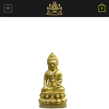
ข้าม
ไป
0
ยัง
เนื้อหา