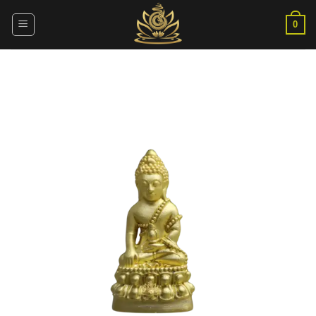
ข้าม
ไป
0
ยัง
เนื้อหา