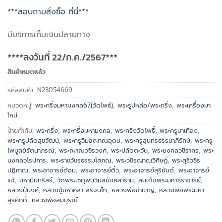
***สอบถามสั่งซื้อ ที่นี่***
มีบริการเก็บเงินปลายทาง
****ลงวันที่ 22/ก.ค./2567***
สินค้าหมดแล้ว
รหัสสินค้า:
N23054669
หมวดหมู่:
พระกริ่งมหามงคล67(วัดโพธ์)
,
พระรูปหล่อ/พระกริ่ง
,
พระเครื่องมา
ใหม่
ป้ายกำกับ:
พระกริ่ง
,
พระกริ่งมหามงคล
,
พระกริ่งวัดโพธิ์
,
พระครูบาเทือง
,
พระครูปลัดสุขวัฒน์
,
พระครูวิมลญาณอุดม
,
พระครูสุนทรธรรมาภิรักษ์
,
พระครู
ไพบูลย์รัตนาภรณ์
,
พระญาณวชิรวงศ์
,
พระปลัดตะวัน
,
พระมงคลวชิรากร
,
พระ
มงคลวโรปการ
,
พระราชวัชรธรรมโสภณ
,
พระวชิรญาณวิศิษฏ์
,
พระสุธีวชิร
ปฏิภาณ
,
พระอาจารย์ต้อม
,
พระอาจารย์ติ๋ว
,
พระอาจารย์สุริยันต์
,
พระอาจารย์
แจ้
,
มหามินทริสร์
,
วัดพระเชตุพนวิมลมังคลาราม
,
สมเด็จพระมหาธีราจารย์
,
หลวงปู่นงค์
,
หลวงปู่มหาศิลา สิริจนฺโท
,
หลวงพ่อชำนาญ
,
หลวงพ่อพระมหา
สุรศักดิ์
,
หลวงพ่อสมบูรณ์