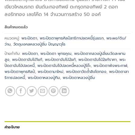
เขียวไหลมรกต ยันต์นะทองทิพย์ ตะกรุดทองทิพย์ 2 ดอก
ลงรักทอง เลขโค๊ด 14 จำนวนการสร้าง 50 องค์
สินค้าหมดแล้ว
หมวดหมู่:
พระปิดตา
,
พระปิดตาพุทธศิลป์สาริกาปลดหนี้รุ่นแรก
,
พระผง/ดิน/
ว่าน
,
วัตถุมงคลหลวงปู่อิ่ม ปัญญาวุโธ
ป้ายกำกับ:
พระปิดตา
,
พระปิดตา พุทธคุณ
,
พระปิดตากลวงปู่เอี่ยมวัดสะพาน
สูง
,
พระปิดตาจัมโบ้1แท้
,
พระปิดตาจัมโบ้2แท้
,
พระปิดตาจัมโบ้2แท้ราคา
,
พระ
ปิดตาจัมโบ้ปลดหนี้
,
พระปิดตาจัมโบ้ปลดหนี้หลวงปู่โต๊ะ
,
พระปิดตาพังพระกาฬ
,
พระปิดตาพุทธศิลป์
,
พระปิดตามาใหม่
,
พระปิดตาวัดถ้ำสิงโตทอง
,
พระปิดตาสา
ริการปลดหนี้
,
พระปิดตาหลวงปู่ทิม
,
พระปิดตาหลวงปู่อิ่ม
คำอธิบาย