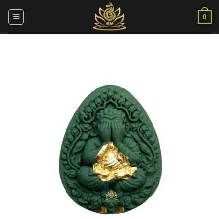
ข้าม
ไป
0
ยัง
เนื้อหา