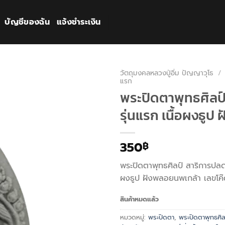
บัญชีของฉัน
แจ้งชำระเงิน
วัตถุมงคลหลวงปู่อิ่ม ปัญญาวุโธ
/
แรก
พระปิดตาพุทธศิลป์
รุ่นแรก เนื้อผงธูป
350
฿
พระปิดตาพุทธศิลป์ สาริการปลดหน
ผงธูป ฝังพลอยนพเกล้า เลขโค
สินค้าหมดแล้ว
หมวดหมู่:
พระปิดตา
,
พระปิดตาพุทธศิลป