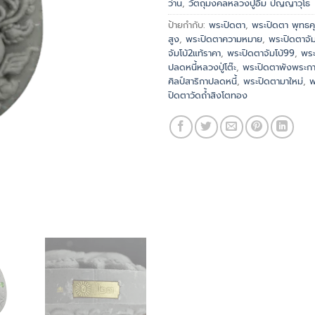
ว่าน
,
วัตถุมงคลหลวงปู่อิ่ม ปัญญาวุโธ
ป้ายกำกับ:
พระปิดตา
,
พระปิดตา พุทธ
สูง
,
พระปิดตาความหมาย
,
พระปิดตาจัม
จัมโบ้2แท้ราคา
,
พระปิดตาจัมโบ้99
,
พระ
ปลดหนี้หลวงปู่โต๊ะ
,
พระปิดตาพังพระก
ศิลป์สาริกาปลดหนี้
,
พระปิดตามาใหม่
,
พ
ปิดตาวัดถ้ำสิงโตทอง