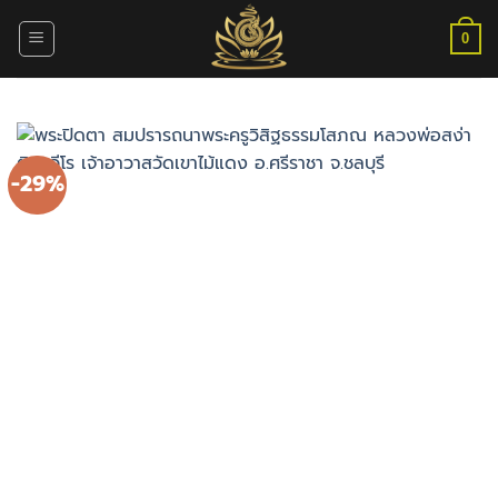
ข้าม
ไป
0
ยัง
เนื้อหา
-29%