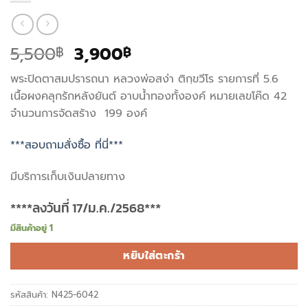
Original
Current
5,500
3,900
฿
฿
price
price
พระปิดตาสมปรารถนา หลวงพ่อสง่า ติกฺขวีโร รายการที่ 5.6
was:
is:
เนื้อผงคลุกรักหลังยันต์ อาบน้ำทองทั้งองค์ หมายเลขโค๊ด 42
5,500฿.
3,900฿.
จำนวนการจัดสร้าง 199 องค์
***สอบถามสั่งซื้อ ที่นี่***
มีบริการเก็บเงินปลายทาง
****ลงวันที่ 17/ม.ค./2568***
มีสินค้าอยู่ 1
หยิบใส่ตะกร้า
รหัสสินค้า:
N425-6042