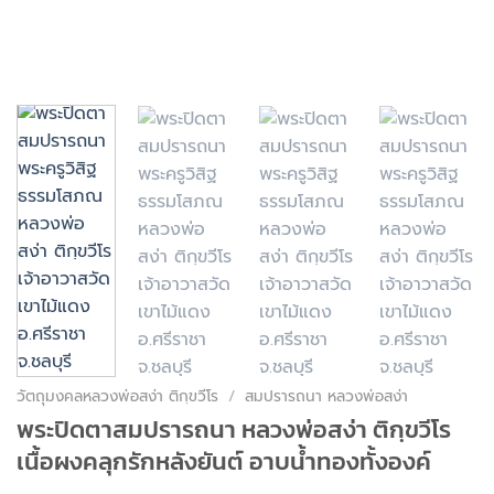
วัตถุมงคลหลวงพ่อสง่า ติกฺขวีโร
/
สมปรารถนา หลวงพ่อสง่า
พระปิดตาสมปรารถนา หลวงพ่อสง่า ติกฺขวีโร
เนื้อผงคลุกรักหลังยันต์ อาบน้ำทองทั้งองค์