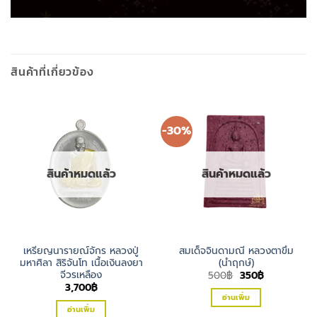
สินค้าที่เกี่ยวข้อง
-30%
สินค้าหมดแล้ว
สินค้าหมดแล้ว
เหรียญนารายณ์จักร หลวงปู่
สมเด็จจินดามณี หลวงตาขึม
มหาศิลา สิริจันโท เนื้อเงินลงยา
(นำฤกษ์)
จีวรเหลือง
Original
Current
500
฿
350
฿
price
price
3,700
฿
was:
is:
อ่านเพิ่ม
500฿.
350฿.
อ่านเพิ่ม