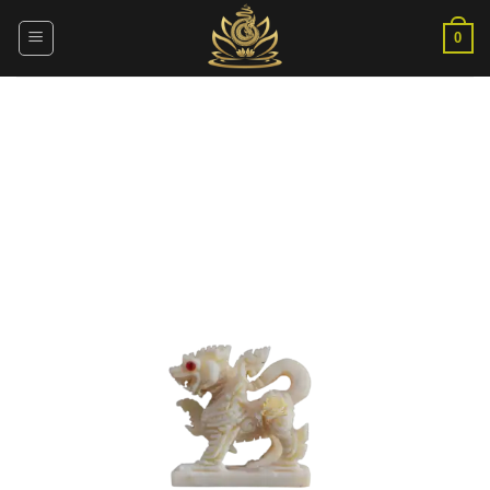
ข้าม
ไป
0
ยัง
เนื้อหา