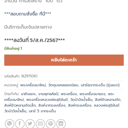
จำนวน การจัดสร้าง 100 ตัว
***สอบถามสั่งซื้อ ที่นี่***
มีบริการเก็บเงินปลายทาง
****ลงวันที่ 5/ส.ค./2567***
มีสินค้าอยู่ 1
หยิบใส่ตะกร้า
รหัสสินค้า:
N2911061
หมวดหมู่:
พระเครื่องมาใหม่
,
วัตถุมงคลยอดนิยม
,
เสาร์๕งากระเด็น (รุ่นแรก)
ป้ายกำกับ:
งาช้างแกะ
,
งานพุทธศิลป์
,
พระเครื่อง
,
พระเครื่องมาแรง
,
พระ
เครื่องมาใหม่
,
พระเครื่องหลวงพ่อสุริยันต์
,
วัดป่าวังน้ำเย็น
,
สิงห์ข้าวหลามตัด
,
สิงห์ข้าวหลามตัดเล็ก
,
สิงห์งาทรงเครื่อง
,
สิงห์ทรงเครื่อง
,
หลวงพ่อสุริยันต์
วัดป่าวังน้ำเย็น
,
เสาร์ 5 งากระเด็น