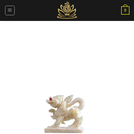
ข้าม
ไป
0
ยัง
เนื้อหา