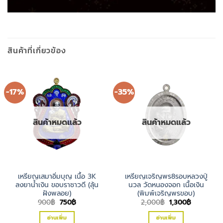
สินค้าที่เกี่ยวข้อง
-17%
-35%
สินค้าหมดแล้ว
สินค้าหมดแล้ว
เหรียญเสมาอิ่มบุญ เนื้อ 3K
เหรียญเจริญพร8รอบหลวงปู่
ลงยาน้ำเงิน ขอบราชาวดี (ลุ้น
นวล วัดหนองจอก เนื้อเงิน
ฝังพลอย)
(พิมพ์เจริญพรขอบ)
Original
Current
Original
Current
900
฿
750
฿
2,000
฿
1,300
฿
price
price
price
price
was:
is:
was:
is:
อ่านเพิ่ม
อ่านเพิ่ม
900฿.
750฿.
2,000฿.
1,300฿.