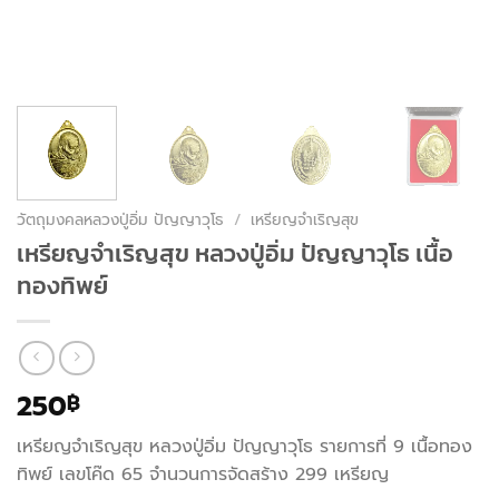
วัตถุมงคลหลวงปู่อิ่ม ปัญญาวุโธ
/
เหรียญจำเริญสุข
เหรียญจำเริญสุข หลวงปู่อิ่ม ปัญญาวุโธ เนื้อ
ทองทิพย์
250
฿
เหรียญจำเริญสุข หลวงปู่อิ่ม ปัญญาวุโธ รายการที่ 9 เนื้อทอง
ทิพย์ เลขโค๊ด 65 จำนวนการจัดสร้าง 299 เหรียญ