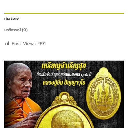
คำอธิบาย
บทวิจารณ์ (0)
Post Views:
991