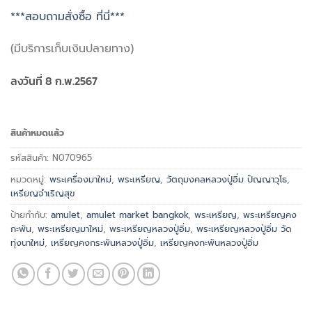
***สอบถามสั่งซื้อ ที่นี่***
(มีบริการเก็บเงินปลายทาง)
ลงวันที่ 8 ก.พ.2567
สินค้าหมดแล้ว
รหัสสินค้า:
N070965
หมวดหมู่:
พระเครื่องมาใหม่
,
พระเหรียญ
,
วัตถุมงคลหลวงปู่อิ่ม ปัญญาวุโธ
,
เหรียญจำเริญสุข
ป้ายกำกับ:
amulet
,
amulet market bangkok
,
พระเหรียญ
,
พระเหรียญคง
กะพัน
,
พระเหรียญมาใหม่
,
พระเหรียญหลวงปู่อิ่ม
,
พระเหรียญหลวงปู่อิ่ม วัด
ทุ่งนาใหม่
,
เหรียญคงกระพันหลวงปู่อิ่ม
,
เหรียญคงกะพันหลวงปู่อิ่ม