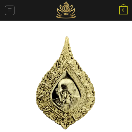
ข้าม
ไป
0
ยัง
เนื้อหา