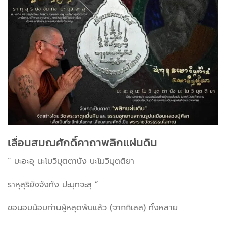
เลื่อนสมณศักดิ์คาถาพลิกแผ่นดิน
“ มะอะอุ นะโมวิมุตตานัง นะโมวิมุตติยา
ราหุสุริยังจังทัง ปะมุทจะสุ ”
ขอนอบน้อมท่านผู้หลุดพ้นแล้ว (จากกิเลส) ทั้งหลาย