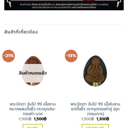
สินค้าที่เกี่ยวข้อง
-21%
-13%
สินค้าหมดแล้ว
พระปิดตา จัมโบ้ 99 เนื้อชาน
พระปิดตา จัมโบ้ 99 เนื้อใบลาน
หมากผสมตั๊งอิ๋ว-ตะกรุดเงิน-
แก่ตั๊งอิ้ว ตะกรุดทองคำคู่ (ชุด
ทองคำ-นาค
กรรมการ)
Original
Current
Original
Current
1,900
฿
1,500
฿
1,500
฿
1,300
฿
price
price
price
price
was:
is:
was:
is:
อ่านเพิ่ม
หยิบใส่ตะกร้า