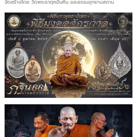
จัดสร้างโดย วัดพระธาตุหมื่นหิน และธรรมอุทยานสถาน