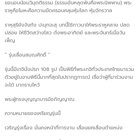
ขอนอบน้อมวิมุตติธรรม (ธรรมอันหลุดพ้นคือพระนิพพาน) พระ
ราหูคือโมหะคือความมืดครอบคลุมหุ้มโลก หุ้มจักรวาล
ราหุสุริยังจังทัง ปะมุทจะสุ บทนี้ใช้ภาวนาให้พระราหูคลาย ปลด
ปล่อย ให้ชีวิตสว่างไสว ดั่งพระอาทิตย์ และพระจันทร์เมื่อวัน
เพ็ญ
” รุ่นเลื่อนสมณศักดิ์ ”
รุ่นนี้มีเกจินั่งปรก 108 รูป เป็นพิธีที่พระเกจิทั่วประเทศไทยมารวม
ตัวอยู่ในงานพิธีนี้มากที่สุดในปรากฏการณ์ เชื่อว่าผู้ที่มาร่วมงาน
จะได้ มากราบไหว้
พระผู้ทรงบุญญาบารมีอภิญญาณ
ความหมายของเหรียญรุ่นนี้
เจริญรุ่งเรื่อง มั่นคงหน้าที่การงาน เลื่อนยศเลื่อนตำแหน่ง