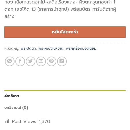
ทอง เนื้อเกสรดอกไม้-สะดือเรืองแสง- ฝังตะกรุดทองคำ 1
900฿.
800฿.
ดอก เลขโค๊ด 13 (รายการนำฤกษ์) พร้อมบัตร การันตีจากผู้
สร้าง
หยิบใส่ตะกร้า
หมวดหมู่:
พระปิดตา
,
พระผง/ดิน/ว่าน
,
พระเครื่องยอดนิยม
คำอธิบาย
บทวิจารณ์ (0)
Post Views:
1,370