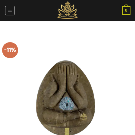
ข้าม
ไป
0
ยัง
เนื้อหา
-11%