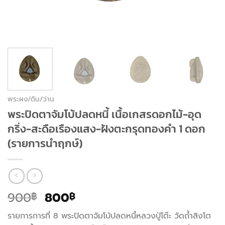
พระผง/ดิน/ว่าน
พระปิดตาจัมโบ้ปลดหนี้ เนื้อเกสรดอกไม้-อุด
กริ่ง-สะดือเรืองแสง-ฝังตะกรุดทองคำ 1 ดอก
(รายการนำฤกษ์)
Original
Current
900
800
฿
฿
price
price
รายการการที่ 8 พระปิดตาจัมโบ้ปลดหนี้หลวงปู่โต๊ะ วัดถ้ำสิงโต
was:
is: