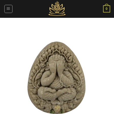
ข้าม
ไป
0
ยัง
เนื้อหา