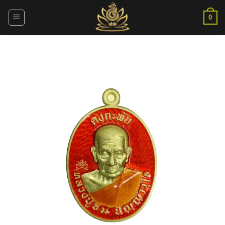
ข้าม
ไป
0
ยัง
เนื้อหา