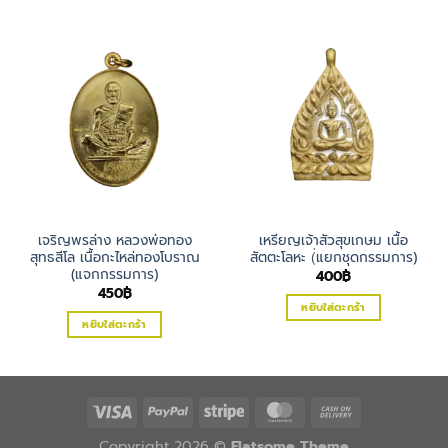
เจริญพรล่าง หลวงพ่อทอง
เหรียญเจ้าสัวสุขเกษม เนื้อ
สุทธสีโล เนื้อกะไหล่ทองโบราณ
สัตตะโลหะ (่แยกชุดกรรมการ)
(แจกกรรมการ)
400
฿
450
฿
หยิบใส่ตะกร้า
หยิบใส่ตะกร้า
Copyright 2026 ©
Flatsome Theme