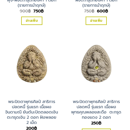
(รายการนำฤกษ์)
(รายการนำฤกษ์)
Original
Current
Original
Current
900
฿
750
฿
750
฿
600
฿
price
price
price
price
was:
is:
was:
is:
อ่านเพิ่ม
อ่านเพิ่ม
900฿.
750฿.
750฿.
600฿.
พระปิดตาพุทธศิลป์ สาริการ
พระปิดตาพุทธศิลป์ สาริการ
ปลดหนี้ รุ่นแรก เนื้อผง
ปลดหนี้ รุ่นแรก เนื้อผง
จินดามณี ยันต์นะปัดตลอดเงิน
พุทธคุณพลอยสะดือ ตะกรุด
ตะกรุดเงิน 2 ดอก ฝังพลอย
ทองแดง 2 ดอก
2 เม็ด
250
฿
200
฿