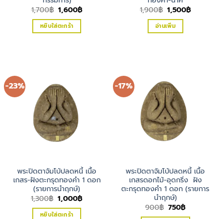
Original
Current
Original
Current
1,700
฿
1,600
฿
1,900
฿
1,500
฿
price
price
price
price
was:
is:
was:
is:
หยิบใส่ตะกร้า
อ่านเพิ่ม
1,700฿.
1,600฿.
1,900฿.
1,500฿.
-23%
-17%
พระปิดตาจัมโบ้ปลดหนี้ เนื้อ
พระปิดตาจัมโบ้ปลดหนี้ เนื้อ
เกสร-ฝังตะกรุดทองคำ 1 ดอก
เกสรดอกไม้-อุดกริ่ง ฝัง
(รายการนำฤกษ์)
ตะกรุดทองคำ 1 ดอก (รายการ
นำฤกษ์)
Original
Current
1,300
฿
1,000
฿
price
price
Original
Current
900
฿
750
฿
was:
is:
price
price
หยิบใส่ตะกร้า
1,300฿.
1,000฿.