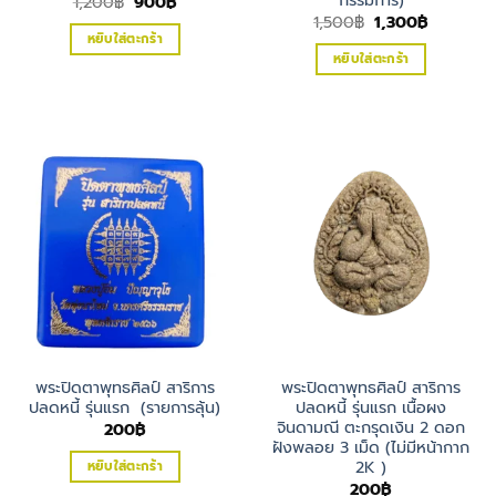
Original
Current
1,200
฿
900
฿
price
price
Original
Current
1,500
฿
1,300
฿
was:
is:
price
price
หยิบใส่ตะกร้า
1,200฿.
900฿.
was:
is:
หยิบใส่ตะกร้า
1,500฿.
1,300฿.
พระปิดตาพุทธศิลป์ สาริการ
พระปิดตาพุทธศิลป์ สาริการ
ปลดหนี้ รุ่นแรก (รายการลุ้น)
ปลดหนี้ รุ่นแรก เนื้อผง
จินดามณี ตะกรุดเงิน 2 ดอก
200
฿
ฝังพลอย 3 เม็ด (ไม่มีหน้ากาก
2K )
หยิบใส่ตะกร้า
200
฿