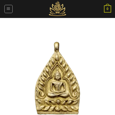
ข้าม
ไป
0
ยัง
เนื้อหา