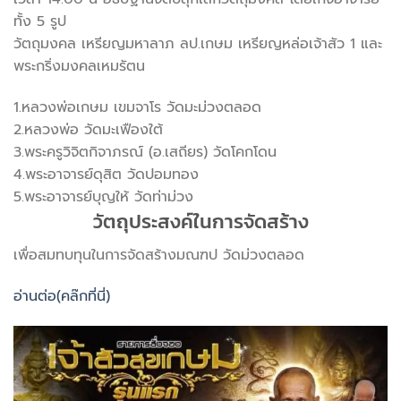
ทั้ง 5 รูป
วัตถุมงคล เหรียญมหาลาภ ลป.เกษม เหรียญหล่อเจ้าสัว 1 และ
พระกริ่งมงคลเหมรัตน
1.หลวงพ่อเกษม เขมจาโร วัดมะม่วงตลอด
2.หลวงพ่อ วัดมะเฟืองใต้
3.พระครูวิจิตกิจาภรณ์ (อ.เสถียร) วัดโคกโดน
4.พระอาจารย์ดุสิต วัดปอมทอง
5.พระอาจารย์บุญให้ วัดท่าม่วง
วัตถุประสงค์ในการจัดสร้าง
เพื่อสมทบทุนในการจัดสร้างมณฑป วัดม่วงตลอด
อ่านต่อ(คล๊กที่นี่)