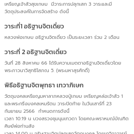
เหรียญเจ้าสัวสุขเกษม มีวาระการปลุกเสก 3 วาระและมี
วัตถุประสงค์ในการจัดสร้าง ดังนี้
วาระที่1 อธิฐานจิตเดี่ยว
หลวงพ่อเกษม อธิฐานจิตเดี่ยว เป็นระยะเวลา ร่วม 2 เดือน
วาระที่ 2 อธิฐานจิตเดี่ยว
วันที่ 28 สิงหาคม 66 ได้รับความเมตตาอธิฐานจิตเดี่ยวโดย
พระภาวนาวิสุทธิโสภณ วิ. (พระมหาสุรศักดิ์)
พิธีอธิฐานจิตพุทธา เทวาภิเษก
วัตถุมงคลเหรียญมหาลาภหลวงปู่เกษม เหรียญหล่อเจ้าสัว 1
และพระกริ่งมงคลเหมรัตน วาระปิดท้าย ในวันเสาร์ที่ 23
กันยายน 2566 กำหนดการดังนี้
เวลา 10:19 น บวงสรวงชุมนุมเทวดา โดยคณะพราหมณ์บัณฑิต
ศิษย์พ่อท่านสัง
เวลา 14.00 น อธิษฐานจิตปลุกเสกวัตถุมงคล โดยเกจิอาจารย์