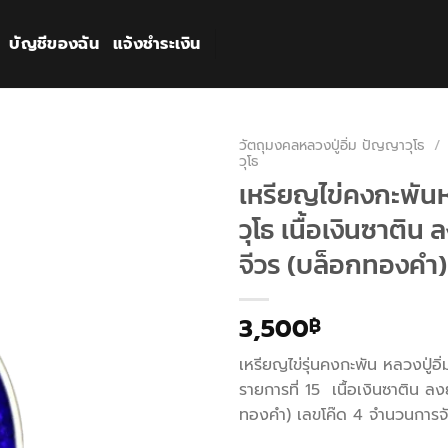
บัญชีของฉัน
แจ้งชำระเงิน
วัตถุมงคลหลวงปู่อิ่ม ปัญญาวุโธ
/
วุโธ
เหรียญไข่คงกะพันห
วุโธ เนื้อเงินซาติน
จีวร (บล็อกทองคำ)
3,500
฿
เหรียญไข่รุ่นคงกะพัน หลวงปู่อิ
รายการที่ 15 เนื้อเงินซาติน ล
ทองคำ) เลขโค๊ด 4 จำนวนการจั