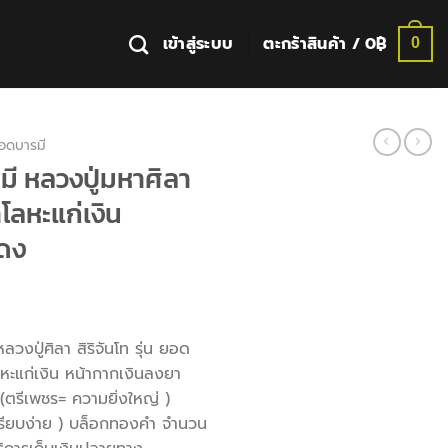
เข้าสู่ระบบ
ตะกร้าสินค้า /
0
฿
0
อดบารมี
มี หลวงปู่มหาศิลา
้าโลหะแก่เงิน
ดง
rrent
ice
หลวงปู่ศิลา สิริจันโท รุ่น ยอด
โลหะแก่เงิน หน้ากากเงินลงยา
500฿.
รีเพชร= ความยิ่งใหญ่ )
เรียบง่าย ) บล็อกทองคำ จำนวน