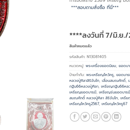
การจัดสร้าง 2589 เหรียญ มีบ
***สอบถามสั่งซื้อ ที่นี่***
****ลงวันที่ 7/มิ.ย.
สินค้าหมดแล้ว
รหัสสินค้า:
N13081405
หมวดหมู่:
พระเครื่องยอดนิยม
,
ยอดบา
ป้ายกำกับ:
พระเหรียญไหว้ครู
,
ยอดบารม
หลวงปู่ศิลาสิริจันโท
,
เลื่อนสมณศักดิ์
,
เ
กฐิน66หลวงปู่ศิลา
,
เหรียญกฐิน66หลวงป
เหรียญยอดบารมี
,
เหรียญร่นยอดบารม
สมณศักดิ์ หลวงปู่ศิลา สิริจันโท
,
เหรียญ
เหรียญไหว้ครู2567
,
เหรียญไหว้ครู67