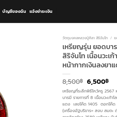
บัญชีของฉัน
แจ้งชำระเงิน
วัตถุมงคลหลวงปู่ศิลา สิริจันโท
/
ย
เหรียญรุ่น ยอดบาร
สิริจันโท เนื้อนวะเก
หน้ากากเงินลงยาแ
Original
Cu
8,500
6,500
฿
฿
price
pr
เหรียญที่ระลึกพิธีไหว้ครู 2567 
was:
is:
บารมี รายการที่ 8 เนื้อนวะเก้า
8,500฿.
6,
แดง เลขโค๊ด 1405 ตอกโค๊ด (ต
(เครื่องอัฐบริขาร= สงบ สมถะ 