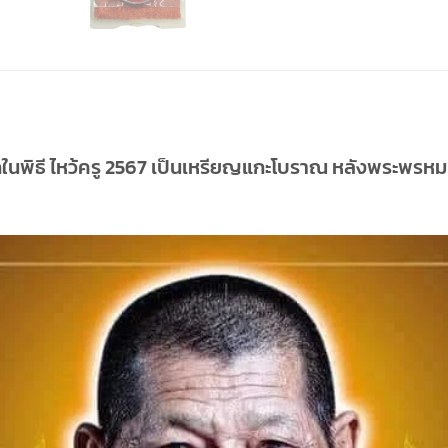
กในพิธี ไหว้ครู 2567 เป็นเหรียญแกะโบราณ หลังพระพรหม ร่